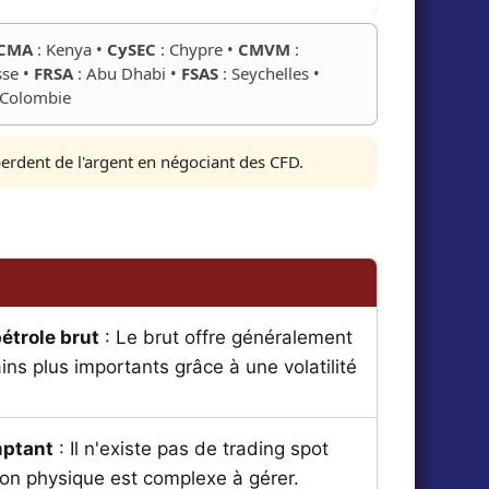
CMA
: Kenya •
CySEC
: Chypre •
CMVM
:
sse •
FRSA
: Abu Dhabi •
FSAS
: Seychelles •
 Colombie
perdent de l'argent en négociant des CFD.
pétrole brut
: Le brut offre généralement
ns plus importants grâce à une volatilité
mptant
: Il n'existe pas de trading spot
aison physique est complexe à gérer.