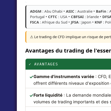
ADGM
: Abu Dhabi •
ASIC
: Australie •
BaFin
: 
Portugal •
CFTC
: USA •
CBFSAI
: Irlande •
DFS
FSCA
: Afrique du Sud •
JFSA
: Japon •
KNF
: Po
⚠️ Le trading de CFD implique un risque de perte
Avantages du trading de l'esse
✓ AVANTAGES
Gamme d'instruments variée
: CFD, E
offrent différents niveaux d'exposition 
Forte liquidité
: La demande mondiale
volumes de trading importants et des 