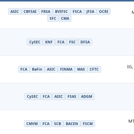
ASIC
CBFSAI
FRSA
BVIFSC
FSCA
JFSA
OCRI
M
SFC
CMA
CySEC
KNF
FCA
FSC
DFSA
IG,
FCA
BaFin
ASIC
FINMA
MAS
CFTC
CySEC
FCA
ASIC
FSAS
ADGM
MT
CMVM
FCA
SCB
BACEN
FSCM