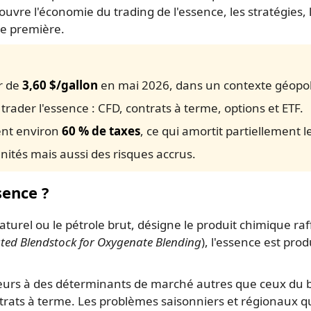
couvre l'économie du trading de l'essence, les stratégies
re première.
r de
3,60 $/gallon
en mai 2026, dans un contexte géopol
rader l'essence : CFD, contrats à terme, options et ETF.
ent environ
60 % de taxes
, ce qui amortit partiellement 
unités mais aussi des risques accrus.
sence ?
turel ou le pétrole brut, désigne le produit chimique raf
ted Blendstock for Oxygenate Blending
), l'essence est pro
sseurs à des déterminants de marché autres que ceux du b
trats à terme. Les problèmes saisonniers et régionaux qui