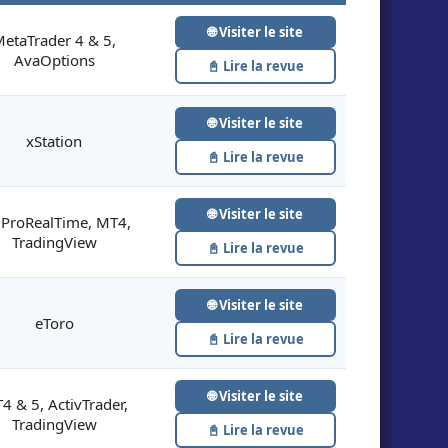
🌐
Visiter le site
etaTrader 4 & 5,
AvaOptions
📓
Lire la revue
🌐
Visiter le site
xStation
📓
Lire la revue
🌐
Visiter le site
 ProRealTime, MT4,
TradingView
📓
Lire la revue
🌐
Visiter le site
eToro
📓
Lire la revue
🌐
Visiter le site
4 & 5, ActivTrader,
TradingView
📓
Lire la revue