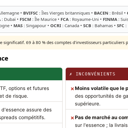
Allemagne •
BVIFSC
: Îles Vierges britanniques •
BACEN
: Brésil •
A
: Dubaï •
FSCM
: Île Maurice •
FCA
: Royaume-Uni •
FINMA
: Sui
logne •
MAS
: Singapour •
OCRI
: Canada •
SCB
: Bahamas •
SFC
:
 significatif. 69 à 80 % des comptes d'investisseurs particuliers 
nce
✗ INCONVÉNIENTS
TF, options et futures
Moins volatile que le 
et de risque.
des opportunités de gai
supérieure.
 d'essence assure des
spreads compétitifs.
Pas de marché au co
sur l'essence ; la livr