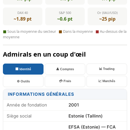
DAX 40
S&P 500
Or (XAU/USD)
~1.89 pt
~0.6 pt
~25 pip
■
Sous la moyenne du secteur
■
Dans la moyenne
■
Au-dessus de la
moyenne
Admirals en un coup d'œil
📊 Trading
🏢 Identité
👤 Comptes
💳 Frais
📈 Marchés
⚙️ Outils
INFORMATIONS GÉNÉRALES
Année de fondation
2001
Siège social
Estonie (Tallinn)
EFSA (Estonie) — FCA