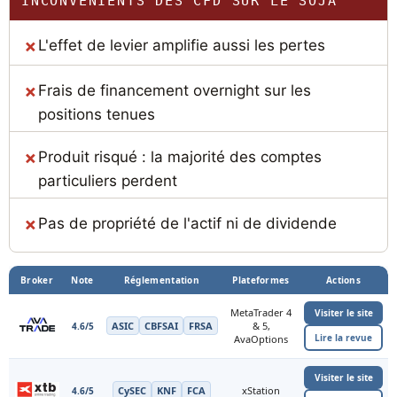
INCONVÉNIENTS DES CFD SUR LE SOJA
L'effet de levier amplifie aussi les pertes
Frais de financement overnight sur les
positions tenues
Produit risqué : la majorité des comptes
particuliers perdent
Pas de propriété de l'actif ni de dividende
Broker
Note
Réglementation
Plateformes
Actions
MetaTrader 4
Visiter le site
ASIC
CBFSAI
FRSA
& 5,
4.6/5
Lire la revue
AvaOptions
Visiter le site
CySEC
KNF
FCA
xStation
4.6/5