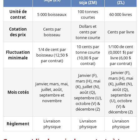
soja (ZM)
(ZL)
Unité de
100 tonnes
5 000 boisseaux
60 000 livres
contrat
courtes
Dollars et
Cotation
Cents par
cents par
Cents par livre
des prix
boisseau
tonne courte
10 cents par
1/100 de cent
1/4 de cent par
Fluctuation
tonne courte
(0,0001 $) par
boisseau (12,50 $
minimale
(10,00 $ par
livre (6,00 $
par contrat)
contrat)
par contrat)
Janvier (F),
Janvier (F),
mars (H), mai
mars (H), mai
Janvier, mars, mai,
(K), juillet (N),
(K), juillet (N),
juillet, août,
août (Q),
Mois cotés
août (Q),
septembre et
septembre
septembre (U),
novembre
(U), octobre
octobre (V) &
(V) &
décembre (Z)
décembre (Z)
Livraison
Livraison
Livraison
Règlement
physique
physique
physique