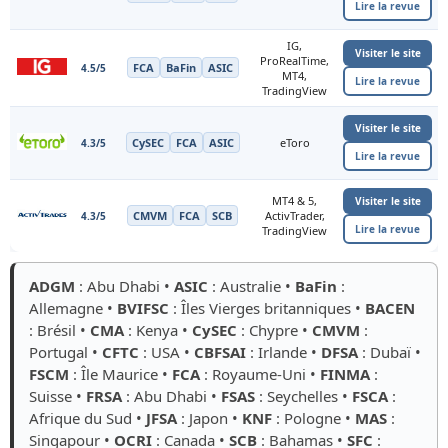
Lire la revue
IG,
Visiter le site
ProRealTime,
FCA
BaFin
ASIC
4.5/5
MT4,
Lire la revue
TradingView
Visiter le site
CySEC
FCA
ASIC
eToro
4.3/5
Lire la revue
MT4 & 5,
Visiter le site
CMVM
FCA
SCB
ActivTrader,
4.3/5
Lire la revue
TradingView
ADGM
: Abu Dhabi •
ASIC
: Australie •
BaFin
:
Allemagne •
BVIFSC
: Îles Vierges britanniques •
BACEN
: Brésil •
CMA
: Kenya •
CySEC
: Chypre •
CMVM
:
Portugal •
CFTC
: USA •
CBFSAI
: Irlande •
DFSA
: Dubaï •
FSCM
: Île Maurice •
FCA
: Royaume-Uni •
FINMA
:
Suisse •
FRSA
: Abu Dhabi •
FSAS
: Seychelles •
FSCA
:
Afrique du Sud •
JFSA
: Japon •
KNF
: Pologne •
MAS
:
Singapour •
OCRI
: Canada •
SCB
: Bahamas •
SFC
: