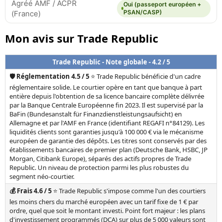
Agréé AMF / ACPR
Oui (passeport européen +
PSAN/CASP)
(France)
Mon avis sur Trade Republic
Trade Republic - Note globale - 4.2 / 5
🛡️ Réglementation 4.5 / 5
⭐ Trade Republic bénéficie d'un cadre
réglementaire solide. Le courtier opère en tant que banque à part
entière depuis l'obtention de sa licence bancaire complète délivrée
par la Banque Centrale Européenne fin 2023. Il est supervisé par la
BaFin (Bundesanstalt für Finanzdienstleistungsaufsicht) en
Allemagne et par l'AMF en France (identifiant REGAFI n°84129). Les
liquidités clients sont garanties jusqu'à 100 000 € via le mécanisme
européen de garantie des dépôts. Les titres sont conservés par des
établissements bancaires de premier plan (Deutsche Bank, HSBC, JP
Morgan, Citibank Europe), séparés des actifs propres de Trade
Republic. Un niveau de protection parmi les plus robustes du
segment néo-courtier.
💰 Frais 4.6 / 5
⭐ Trade Republic s'impose comme l'un des courtiers
les moins chers du marché européen avec un tarif fixe de 1 € par
ordre, quel que soit le montant investi. Point fort majeur : les plans
d'investissement programmés (DCA) sur plus de 5 000 valeurs sont