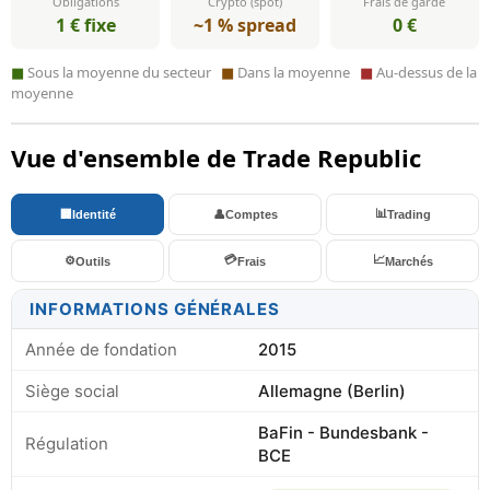
Obligations
Crypto (spot)
Frais de garde
1 € fixe
~1 % spread
0 €
■
Sous la moyenne du secteur
■
Dans la moyenne
■
Au-dessus de la
moyenne
Vue d'ensemble de Trade Republic
📊
🏢
Identité
👤
Comptes
Trading
💳
📈
⚙️
Outils
Frais
Marchés
INFORMATIONS GÉNÉRALES
Année de fondation
2015
Siège social
Allemagne (Berlin)
BaFin - Bundesbank -
Régulation
BCE