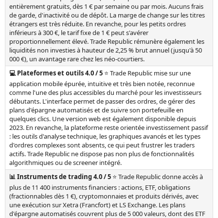
entièrement gratuits, dès 1 € par semaine ou par mois. Aucuns frais
de garde, d'inactivité ou de dépôt. La marge de change sur les titres
étrangers est très réduite. En revanche, pour les petits ordres
inférieurs à 300 €, le tarif fixe de 1 € peut s'avérer
proportionnellement élevé. Trade Republic rémunère également les
liquidités non investies à hauteur de 2,25 % brut annuel (jusqu'à 50
000 €), un avantage rare chez les néo-courtiers.
💻 Plateformes et outils 4.0 / 5
⭐ Trade Republic mise sur une
application mobile épurée, intuitive et très bien notée, reconnue
comme l'une des plus accessibles du marché pour les investisseurs
débutants. L'interface permet de passer des ordres, de gérer des
plans d'épargne automatisés et de suivre son portefeuille en
quelques clics. Une version web est également disponible depuis
2023. En revanche, la plateforme reste orientée investissement passif
: les outils d'analyse technique, les graphiques avancés et les types
d'ordres complexes sont absents, ce qui peut frustrer les traders
actifs. Trade Republic ne dispose pas non plus de fonctionnalités
algorithmiques ou de screener intégré.
📊 Instruments de trading 4.0 / 5
⭐ Trade Republic donne accès à
plus de 11 400 instruments financiers : actions, ETF, obligations
(fractionnables dès 1 €), cryptomonnaies et produits dérivés, avec
une exécution sur Xetra (Francfort) et LS Exchange. Les plans
d'épargne automatisés couvrent plus de 5 000 valeurs, dont des ETF