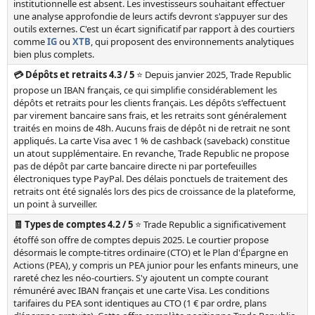
institutionnelle est absent. Les investisseurs souhaitant effectuer
une analyse approfondie de leurs actifs devront s'appuyer sur des
outils externes. C'est un écart significatif par rapport à des courtiers
comme
IG
ou
XTB
, qui proposent des environnements analytiques
bien plus complets.
💳 Dépôts et retraits 4.3 / 5
⭐ Depuis janvier 2025, Trade Republic
propose un IBAN français, ce qui simplifie considérablement les
dépôts et retraits pour les clients français. Les dépôts s'effectuent
par virement bancaire sans frais, et les retraits sont généralement
traités en moins de 48h. Aucuns frais de dépôt ni de retrait ne sont
appliqués. La carte Visa avec 1 % de cashback (saveback) constitue
un atout supplémentaire. En revanche, Trade Republic ne propose
pas de dépôt par carte bancaire directe ni par portefeuilles
électroniques type PayPal. Des délais ponctuels de traitement des
retraits ont été signalés lors des pics de croissance de la plateforme,
un point à surveiller.
🧾 Types de comptes 4.2 / 5
⭐ Trade Republic a significativement
étoffé son offre de comptes depuis 2025. Le courtier propose
désormais le compte-titres ordinaire (CTO) et le Plan d'Épargne en
Actions (PEA), y compris un PEA junior pour les enfants mineurs, une
rareté chez les néo-courtiers. S'y ajoutent un compte courant
rémunéré avec IBAN français et une carte Visa. Les conditions
tarifaires du PEA sont identiques au CTO (1 € par ordre, plans