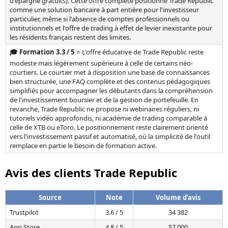
d'épargne gratuits). Cette offre complète positionne Trade Republic
comme une solution bancaire à part entière pour l'investisseur
particulier, même si l'absence de comptes professionnels ou
institutionnels et l'offre de trading à effet de levier inexistante pour
les résidents français restent des limites.
🎓 Formation 3.3 / 5
⭐ L'offre éducative de Trade Republic reste
modeste mais légèrement supérieure à celle de certains néo-
courtiers. Le courtier met à disposition une base de connaissances
bien structurée, une FAQ complète et des contenus pédagogiques
simplifiés pour accompagner les débutants dans la compréhension
de l'investissement boursier et de la gestion de portefeuille. En
revanche, Trade Republic ne propose ni webinaires réguliers, ni
tutoriels vidéo approfondis, ni académie de trading comparable à
celle de XTB ou eToro. Le positionnement reste clairement orienté
vers l'investissement passif et automatisé, où la simplicité de l'outil
remplace en partie le besoin de formation active.
Avis des clients Trade Republic
Source
Note
Volume d’avis
Trustpilot
3.6 / 5
34 382
App Store
4.8 / 5
57 000