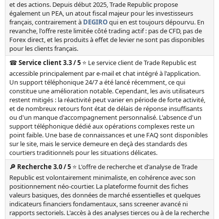
et des actions. Depuis début 2025, Trade Republic propose
également un PEA, un atout fiscal majeur pour les investisseurs
français, contrairement à
DEGIRO
qui en est toujours dépourvu. En
revanche, l'offre reste limitée côté trading actif : pas de CFD, pas de
Forex direct, et les produits à effet de levier ne sont pas disponibles
pour les clients français.
☎️ Service client 3.3 / 5
⭐ Le service client de Trade Republic est
accessible principalement par e-mail et chat intégré à l'application.
Un support téléphonique 24/7 a été lancé récemment, ce qui
constitue une amélioration notable. Cependant, les avis utilisateurs
restent mitigés : la réactivité peut varier en période de forte activité,
et de nombreux retours font état de délais de réponse insuffisants
ou d'un manque d'accompagnement personnalisé. L'absence d'un
support téléphonique dédié aux opérations complexes reste un
point faible. Une base de connaissances et une FAQ sont disponibles
sur le site, mais le service demeure en deçà des standards des
courtiers traditionnels pour les situations délicates.
🔎 Recherche 3.0 / 5
⭐ L'offre de recherche et d'analyse de Trade
Republic est volontairement minimaliste, en cohérence avec son
positionnement néo-courtier. La plateforme fournit des fiches
valeurs basiques, des données de marché essentielles et quelques
indicateurs financiers fondamentaux, sans screener avancé ni
rapports sectoriels. L'accès à des analyses tierces ou à de la recherche