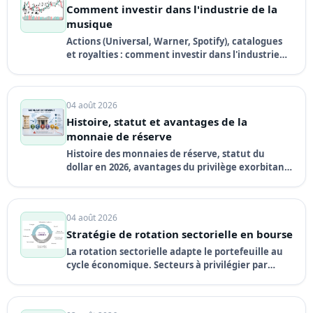
Comment investir dans l'industrie de la
musique
Actions (Universal, Warner, Spotify), catalogues
et royalties : comment investir dans l'industrie
musicale, un marché de plus de 30 Md$ en pleine
croissance.
04 août 2026
Histoire, statut et avantages de la
monnaie de réserve
Histoire des monnaies de réserve, statut du
dollar en 2026, avantages du privilège exorbitant,
dédollarisation, achats d'or des banques
centrales et signes de déclin.
04 août 2026
Stratégie de rotation sectorielle en bourse
La rotation sectorielle adapte le portefeuille au
cycle économique. Secteurs à privilégier par
phase et stratégie ETF backtestée (SPY, TLT, EEM).