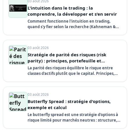
03 août 2026
L'intuition dans le trading : la
comprendre, la développer et s'en servir
Comment fonctionne l'intuition en trading,
quand s'y fier selon la recherche (Kahneman &
Klein) et comment la développer sans tomber
dans les biais.
03 août 2026
Stratégie de parité des risques (risk
parity) : principes, portefeuille et
variantes
La parité des risques équilibre le risque entre
classes d'actifs plutôt que le capital. Principes,
portefeuille type, effet de levier, variantes (PRH,
tail risk) et exemples.
03 août 2026
Butterfly Spread : stratégie d'options,
exemple et calcul
Le butterfly spread est une stratégie d'options à
risque limité pour marchés neutres : structure,
calcul du profit maximal, exemple chiffré,