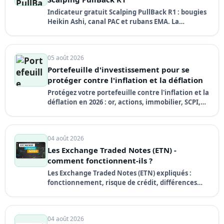
Indicateur gratuit Scalping PullBack R1 : bougies
Heikin Ashi, canal PAC et rubans EMA. La
stratégie de scalping expliquée pas à pas avec un
exemple concret chiffré.
05 août 2026
Portefeuille d'investissement pour se
protéger contre l'inflation et la déflation
Protégez votre portefeuille contre l'inflation et la
déflation en 2026 : or, actions, immobilier, SCPI,
obligations indexées et allocation tout-terrain
expliqués.
04 août 2026
Les Exchange Traded Notes (ETN) -
comment fonctionnent-ils ?
Les Exchange Traded Notes (ETN) expliqués :
fonctionnement, risque de crédit, différences
avec les ETF et ETC, fiscalité en France et
exemples concrets.
04 août 2026