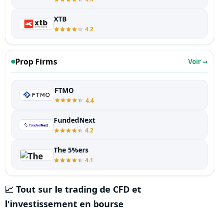
XTB
4.2
Prop Firms
Voir →
FTMO
4.4
FundedNext
4.2
The 5%ers
4.1
📈 Tout sur le trading de CFD et
l'investissement en bourse