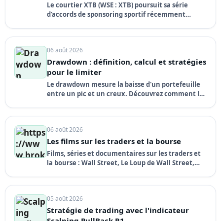
des manches
Le courtier XTB (WSE : XTB) poursuit sa série
d'accords de sponsoring sportif récemment
signés, en concluant un contrat pluriannuel avec
le club de football portugais FC Porto.
06 août 2026
Drawdown : définition, calcul et stratégies
pour le limiter
Le drawdown mesure la baisse d'un portefeuille
entre un pic et un creux. Découvrez comment le
calculer, pourquoi il est si dangereux et
comment le limiter.
06 août 2026
Les films sur les traders et la bourse
Films, séries et documentaires sur les traders et
la bourse : Wall Street, Le Loup de Wall Street,
Margin Call, The Big Short, Billions… bandes-
annonces à voir.
05 août 2026
Stratégie de trading avec l'indicateur
Scalping PullBack R1