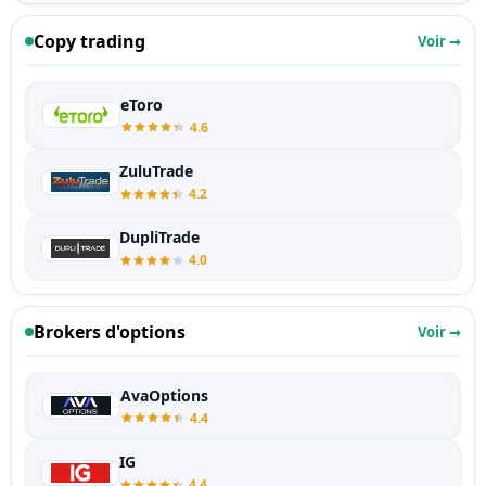
Copy trading
Voir →
eToro
4.6
ZuluTrade
4.2
DupliTrade
4.0
Brokers d'options
Voir →
AvaOptions
4.4
IG
4.4