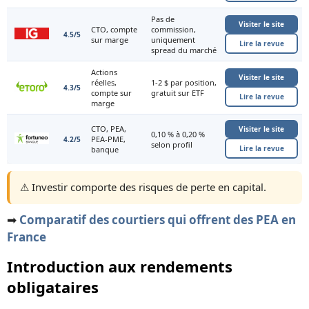
Pas de
Visiter le site
CTO, compte
commission,
4.5/5
sur marge
uniquement
Lire la revue
spread du marché
Actions
Visiter le site
réelles,
1-2 $ par position,
4.3/5
compte sur
gratuit sur ETF
Lire la revue
marge
CTO, PEA,
Visiter le site
0,10 % à 0,20 %
PEA-PME,
4.2/5
selon profil
Lire la revue
banque
⚠️ Investir comporte des risques de perte en capital.
➡️
Comparatif des courtiers qui offrent des PEA en
France
Introduction aux rendements
obligataires