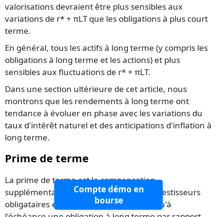
valorisations devraient être plus sensibles aux
variations de r* + πLT que les obligations à plus court
terme.
En général, tous les actifs à long terme (y compris les
obligations à long terme et les actions) et plus
sensibles aux fluctuations de r* + πLT.
Dans une section ultérieure de cet article, nous
montrons que les rendements à long terme ont
tendance à évoluer en phase avec les variations du
taux d'intérêt naturel et des anticipations d'inflation à
long terme.
Prime de terme
La prime de terme est la compensation
Compte démo en
supplémentaire que les traders et les investisseurs
bourse
obligataires exigent pour conserver jusqu'à
l'échéance une obligation à long terme par rapport