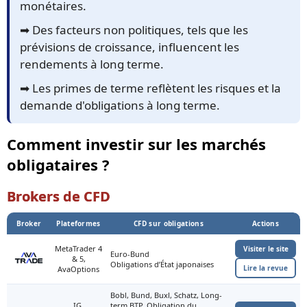
monétaires.
➡️ Des facteurs non politiques, tels que les
prévisions de croissance, influencent les
rendements à long terme.
➡️ Les primes de terme reflètent les risques et la
demande d'obligations à long terme.
Comment investir sur les marchés
obligataires ?
Brokers de CFD
Broker
Plateformes
CFD sur obligations
Actions
MetaTrader 4
Visiter le site
Euro-Bund
& 5,
Obligations d’État japonaises
Lire la revue
AvaOptions
Bobl, Bund, Buxl, Schatz, Long-
IG,
term BTP, Obligation du