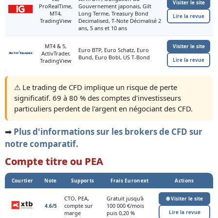
Visiter le site
ProRealTime,
Gouvernement japonais, Gilt
MT4,
Long Terme, Treasury Bond
Lire la revue
TradingView
Decimalised, T-Note Décimalisé 2
ans, 5 ans et 10 ans
MT4 & 5,
Visiter le site
Euro BTP, Euro Schatz, Euro
ActivTrader,
Bund, Euro Bobl, US T-Bond
Lire la revue
TradingView
⚠️ Le trading de CFD implique un risque de perte
significatif. 69 à 80 % des comptes d'investisseurs
particuliers perdent de l'argent en négociant des CFD.
➡️
Plus d'informations sur les brokers de CFD sur
notre comparatif.
Compte titre ou PEA
Courtier
Note
Supports
Frais Euronext
Actions
CTO, PEA,
Gratuit jusqu'à
🌐 Visiter le site
compte sur
100 000 €/mois
4.6/5
Lire la revue
marge
puis 0,20 %