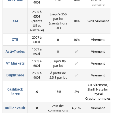
AvaTrade
25%
10%
virement
400$
bancaire
250$ à
Jusqu'à 25$
650$
par lot
XM
(clients
10%
Skrill, virement
(clients hors
UE et
UE)
Australie)
200$ à
XTB
❌
10%
Virement
600$
150$ à
ActivTrades
❌
✅
Virement
650$
100$ à
Jusqu'à 8$
VT Markets
✅
Virement
600$
par lot
250$ à
À partir de
Duplitrade
✅
Virement
400$
2,5 $ par lot
CB, Virement,
Cashback
Skrill, Neteller,
❌
15%
2%
Forex
PayPal,
Cryptomonnaies
25% des
BullionVault
❌
6,25%
Virement
commissions