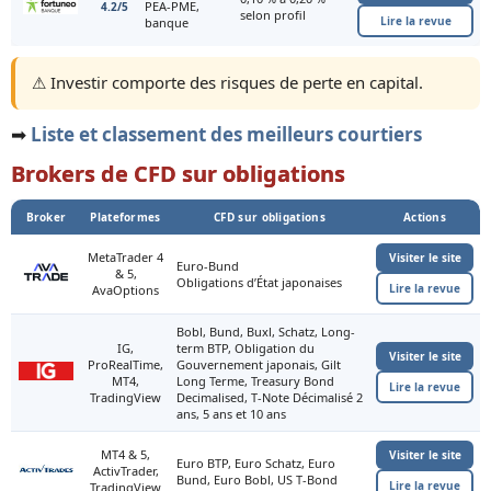
PEA-PME,
4.2/5
selon profil
Lire la revue
banque
⚠️ Investir comporte des risques de perte en capital.
➡️
Liste et classement des meilleurs courtiers
Brokers de CFD sur obligations
Broker
Plateformes
CFD sur obligations
Actions
MetaTrader 4
Visiter le site
Euro-Bund
& 5,
Obligations d’État japonaises
Lire la revue
AvaOptions
Bobl, Bund, Buxl, Schatz, Long-
IG,
term BTP, Obligation du
Visiter le site
ProRealTime,
Gouvernement japonais, Gilt
MT4,
Long Terme, Treasury Bond
Lire la revue
TradingView
Decimalised, T-Note Décimalisé 2
ans, 5 ans et 10 ans
MT4 & 5,
Visiter le site
Euro BTP, Euro Schatz, Euro
ActivTrader,
Bund, Euro Bobl, US T-Bond
Lire la revue
TradingView