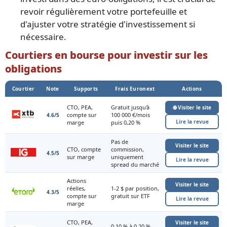
revoir régulièrement votre portefeuille et
d'ajuster votre stratégie d'investissement si
nécessaire.
Courtiers en bourse pour investir sur les
obligations
Courtier
Note
Supports
Frais Euronext
Actions
CTO, PEA,
Gratuit jusqu'à
🌐 Visiter le site
compte sur
100 000 €/mois
4.6/5
Lire la revue
marge
puis 0,20 %
Pas de
Visiter le site
CTO, compte
commission,
4.5/5
sur marge
uniquement
Lire la revue
spread du marché
Actions
Visiter le site
réelles,
1-2 $ par position,
4.3/5
compte sur
gratuit sur ETF
Lire la revue
marge
CTO, PEA,
Visiter le site
0,10 % à 0,20 %