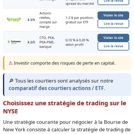
Lire la revue
spread du marché
Actions
Visiter le site
réelles,
1-2 $ par position,
4.3/5
compte sur
gratuit sur ETF
Lire la revue
marge
CTO, PEA,
Visiter le site
0,10 % à 0,20 %
PEA-PME,
4.2/5
selon profil
Lire la revue
banque
⚠️ Investir comporte des risques de perte en capital.
🔎 Tous les courtiers sont analysés sur notre
comparatif des courtiers actions / ETF
.
Choisissez une stratégie de trading sur le
NYSE
Une stratégie courante pour négocier à la Bourse de
New York consiste à calculer la stratégie de trading de