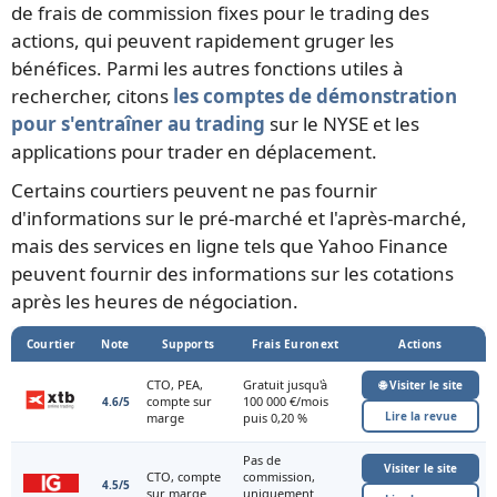
de frais de commission fixes pour le trading des
actions, qui peuvent rapidement gruger les
bénéfices. Parmi les autres fonctions utiles à
rechercher, citons
les comptes de démonstration
pour s'entraîner au trading
sur le NYSE et les
applications pour trader en déplacement.
Certains courtiers peuvent ne pas fournir
d'informations sur le pré-marché et l'après-marché,
mais des services en ligne tels que Yahoo Finance
peuvent fournir des informations sur les cotations
après les heures de négociation.
Courtier
Note
Supports
Frais Euronext
Actions
CTO, PEA,
Gratuit jusqu'à
🌐 Visiter le site
compte sur
100 000 €/mois
4.6/5
Lire la revue
marge
puis 0,20 %
Pas de
Visiter le site
CTO, compte
commission,
4.5/5
sur marge
uniquement