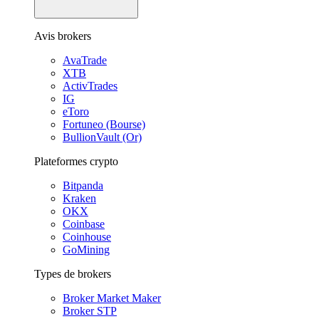
Avis brokers
AvaTrade
XTB
ActivTrades
IG
eToro
Fortuneo (Bourse)
BullionVault (Or)
Plateformes crypto
Bitpanda
Kraken
OKX
Coinbase
Coinhouse
GoMining
Types de brokers
Broker Market Maker
Broker STP