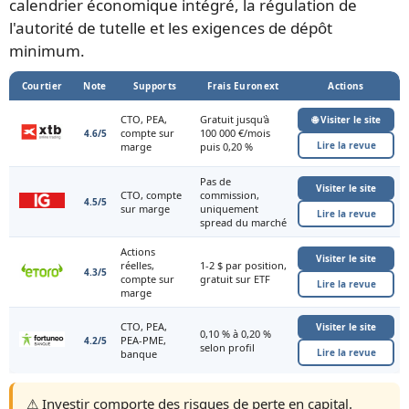
calendrier économique intégré, la régulation de
l'autorité de tutelle et les exigences de dépôt
minimum.
Courtier
Note
Supports
Frais Euronext
Actions
CTO, PEA,
Gratuit jusqu'à
🌐 Visiter le site
compte sur
100 000 €/mois
4.6/5
Lire la revue
marge
puis 0,20 %
Pas de
Visiter le site
CTO, compte
commission,
4.5/5
sur marge
uniquement
Lire la revue
spread du marché
Actions
Visiter le site
réelles,
1-2 $ par position,
4.3/5
compte sur
gratuit sur ETF
Lire la revue
marge
CTO, PEA,
Visiter le site
0,10 % à 0,20 %
PEA-PME,
4.2/5
selon profil
Lire la revue
banque
⚠️ Investir comporte des risques de perte en capital.