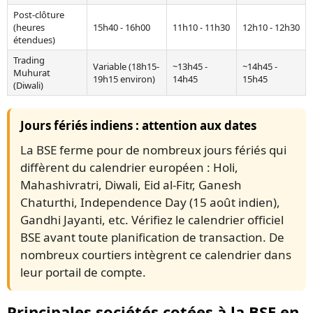
Post-clôture
(heures
15h40 - 16h00
11h10 - 11h30
12h10 - 12h30
étendues)
Trading
Variable (18h15-
~13h45 -
~14h45 -
Muhurat
19h15 environ)
14h45
15h45
(Diwali)
Jours fériés indiens : attention aux dates
La BSE ferme pour de nombreux jours fériés qui
diffèrent du calendrier européen : Holi,
Mahashivratri, Diwali, Eid al-Fitr, Ganesh
Chaturthi, Independence Day (15 août indien),
Gandhi Jayanti, etc. Vérifiez le calendrier officiel
BSE avant toute planification de transaction. De
nombreux courtiers intègrent ce calendrier dans
leur portail de compte.
Principales sociétés cotées à la BSE en