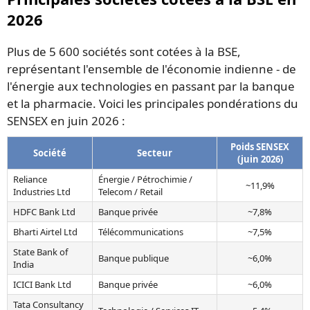
2026
Plus de 5 600 sociétés sont cotées à la BSE,
représentant l'ensemble de l'économie indienne - de
l'énergie aux technologies en passant par la banque
et la pharmacie. Voici les principales pondérations du
SENSEX en juin 2026 :
Poids SENSEX
Société
Secteur
(juin 2026)
Reliance
Énergie / Pétrochimie /
~11,9%
Industries Ltd
Telecom / Retail
HDFC Bank Ltd
Banque privée
~7,8%
Bharti Airtel Ltd
Télécommunications
~7,5%
State Bank of
Banque publique
~6,0%
India
ICICI Bank Ltd
Banque privée
~6,0%
Tata Consultancy