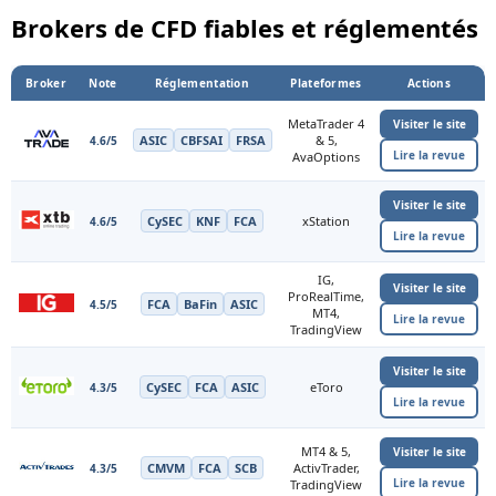
Brokers de CFD fiables et réglementés
Broker
Note
Réglementation
Plateformes
Actions
MetaTrader 4
Visiter le site
ASIC
CBFSAI
FRSA
& 5,
4.6/5
Lire la revue
AvaOptions
Visiter le site
CySEC
KNF
FCA
xStation
4.6/5
Lire la revue
IG,
Visiter le site
ProRealTime,
FCA
BaFin
ASIC
4.5/5
MT4,
Lire la revue
TradingView
Visiter le site
CySEC
FCA
ASIC
eToro
4.3/5
Lire la revue
MT4 & 5,
Visiter le site
CMVM
FCA
SCB
ActivTrader,
4.3/5
Lire la revue
TradingView