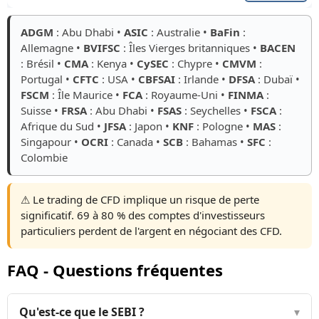
ADGM
: Abu Dhabi •
ASIC
: Australie •
BaFin
:
Allemagne •
BVIFSC
: Îles Vierges britanniques •
BACEN
: Brésil •
CMA
: Kenya •
CySEC
: Chypre •
CMVM
:
Portugal •
CFTC
: USA •
CBFSAI
: Irlande •
DFSA
: Dubaï •
FSCM
: Île Maurice •
FCA
: Royaume-Uni •
FINMA
:
Suisse •
FRSA
: Abu Dhabi •
FSAS
: Seychelles •
FSCA
:
Afrique du Sud •
JFSA
: Japon •
KNF
: Pologne •
MAS
:
Singapour •
OCRI
: Canada •
SCB
: Bahamas •
SFC
:
Colombie
⚠️ Le trading de CFD implique un risque de perte
significatif. 69 à 80 % des comptes d'investisseurs
particuliers perdent de l'argent en négociant des CFD.
FAQ - Questions fréquentes
Qu'est-ce que le SEBI ?
▾