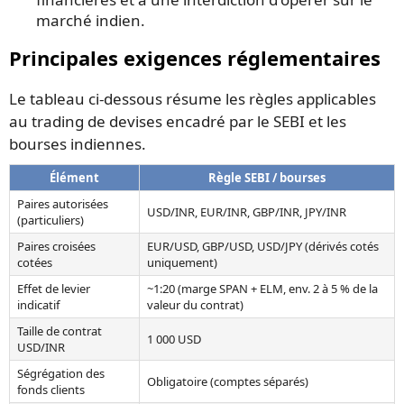
marché indien.
Principales exigences réglementaires
Le tableau ci-dessous résume les règles applicables
au trading de devises encadré par le SEBI et les
bourses indiennes.
Élément
Règle SEBI / bourses
Paires autorisées
USD/INR, EUR/INR, GBP/INR, JPY/INR
(particuliers)
Paires croisées
EUR/USD, GBP/USD, USD/JPY (dérivés cotés
cotées
uniquement)
Effet de levier
~1:20 (marge SPAN + ELM, env. 2 à 5 % de la
indicatif
valeur du contrat)
Taille de contrat
1 000 USD
USD/INR
Ségrégation des
Obligatoire (comptes séparés)
fonds clients