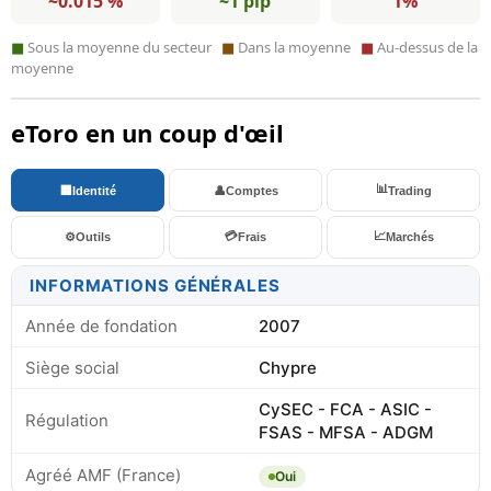
~0.015 %
~1 pip
1%
■
Sous la moyenne du secteur
■
Dans la moyenne
■
Au-dessus de la
moyenne
eToro en un coup d'œil
📊
🏢
Identité
👤
Comptes
Trading
💳
📈
⚙️
Outils
Frais
Marchés
INFORMATIONS GÉNÉRALES
Année de fondation
2007
Siège social
Chypre
CySEC - FCA - ASIC -
Régulation
FSAS - MFSA - ADGM
Agréé AMF (France)
Oui