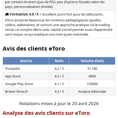
par certains brokers (pas de PEA, peu d’options fiscales selon les
pays, personnalisation limitée).
🎓 Formation 4.9 / 5
⭐ Excellent point fort pour les débutants.
eToro propose beaucoup de contenus pédagogiques (guides,
vidéos, webinaires), et surtout une approche pratique via le trading
social. Le compte démo avec capital virtuel permet aussi d’apprendre
sans risque, ce qui explique une note quasi maximale.
Avis des clients eToro
Source
Note
Volume d’avis
Trustpilot
4.2 / 5
31 180
App Store
4.3 / 5
9900
Google Play Store
4.1 / 5
155000
Broker-forex.fr
4.3 / 5
Analyse éditoriale
Notations mises à jour le 20 avril 2026
Analyse des avis clients sur eToro