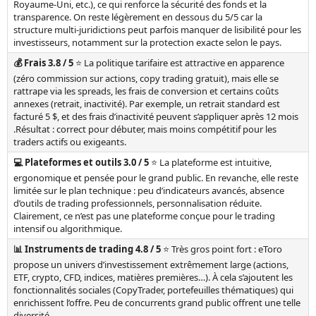
Royaume-Uni, etc.), ce qui renforce la sécurité des fonds et la
transparence. On reste légèrement en dessous du 5/5 car la
structure multi-juridictions peut parfois manquer de lisibilité pour les
investisseurs, notamment sur la protection exacte selon le pays.
💰 Frais 3.8 / 5
⭐ La politique tarifaire est attractive en apparence
(zéro commission sur actions, copy trading gratuit), mais elle se
rattrape via les spreads, les frais de conversion et certains coûts
annexes (retrait, inactivité). Par exemple, un retrait standard est
facturé 5 $, et des frais d’inactivité peuvent s’appliquer après 12 mois
.Résultat : correct pour débuter, mais moins compétitif pour les
traders actifs ou exigeants.
💻 Plateformes et outils 3.0 / 5
⭐ La plateforme est intuitive,
ergonomique et pensée pour le grand public. En revanche, elle reste
limitée sur le plan technique : peu d’indicateurs avancés, absence
d’outils de trading professionnels, personnalisation réduite.
Clairement, ce n’est pas une plateforme conçue pour le trading
intensif ou algorithmique.
📊 Instruments de trading 4.8 / 5
⭐ Très gros point fort : eToro
propose un univers d’investissement extrêmement large (actions,
ETF, crypto, CFD, indices, matières premières…). À cela s’ajoutent les
fonctionnalités sociales (CopyTrader, portefeuilles thématiques) qui
enrichissent l’offre. Peu de concurrents grand public offrent une telle
diversité.