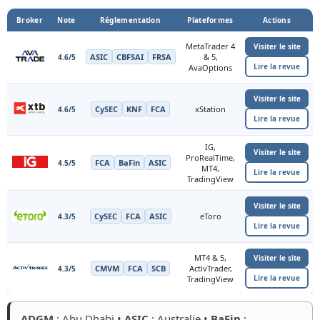
Broker
Note
Réglementation
Plateformes
Actions
MetaTrader 4
Visiter le site
ASIC
CBFSAI
FRSA
& 5,
4.6/5
Lire la revue
AvaOptions
Visiter le site
CySEC
KNF
FCA
xStation
4.6/5
Lire la revue
IG,
Visiter le site
ProRealTime,
FCA
BaFin
ASIC
4.5/5
MT4,
Lire la revue
TradingView
Visiter le site
CySEC
FCA
ASIC
eToro
4.3/5
Lire la revue
MT4 & 5,
Visiter le site
CMVM
FCA
SCB
ActivTrader,
4.3/5
Lire la revue
TradingView
ADGM
: Abu Dhabi •
ASIC
: Australie •
BaFin
: