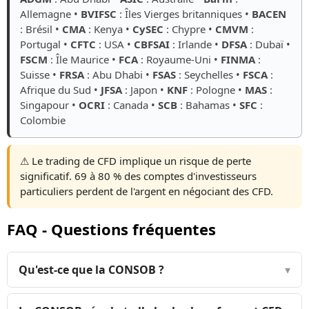
Allemagne •
BVIFSC
: Îles Vierges britanniques •
BACEN
: Brésil •
CMA
: Kenya •
CySEC
: Chypre •
CMVM
:
Portugal •
CFTC
: USA •
CBFSAI
: Irlande •
DFSA
: Dubaï •
FSCM
: Île Maurice •
FCA
: Royaume-Uni •
FINMA
:
Suisse •
FRSA
: Abu Dhabi •
FSAS
: Seychelles •
FSCA
:
Afrique du Sud •
JFSA
: Japon •
KNF
: Pologne •
MAS
:
Singapour •
OCRI
: Canada •
SCB
: Bahamas •
SFC
:
Colombie
⚠️ Le trading de CFD implique un risque de perte
significatif. 69 à 80 % des comptes d'investisseurs
particuliers perdent de l'argent en négociant des CFD.
FAQ - Questions fréquentes
Qu'est-ce que la CONSOB ?
▾