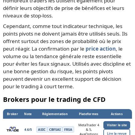
nombreux traders les utilisent également pour
définir leurs objectifs de prise de bénéfices et leurs
niveaux de stop-loss.
Cependant, comme tout indicateur technique, les
points pivots ne doivent jamais être utilisés seuls. Ils
offrent surtout des zones de probabilité où le prix
peut réagir. La confirmation par le
price action
, le
volume ou la tendance générale reste essentielle
pour éviter les faux signaux. Utilisés avec discipline et
une bonne gestion du risque, les points pivots
peuvent devenir un excellent support de décision
pour le trading à court terme.
Brokers pour le trading de CFD
Broker
Note
Réglementation
Plateformes
Actions
MetaTrader 4
Visiter le site
ASIC
CBFSAI
FRSA
& 5,
4.6/5
Lire la revue
AvaOptions