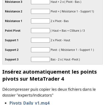
Résistance 3
Haut + 2 x ( Pivot - Bas )
Résistance 2
Pivot + ( Résistance 1 - Support 1)
Résistance 1
2 x Pivot - Bas
Point Pivot
( Haut + Bas + Clôture ) / 3
Support 1
2 x Pivot - Haut
Support 2
Pivot - ( Résistance 1 - Support 1 )
Support 3
Bas - 2 x ( Haut -Pivot )
Insérez automatiquement les points
pivots sur MetaTrader 4
Décompresser puis copier les deux fichiers dans le
dossier "experts/indicators"
Pivots_Daily_v1.mq4