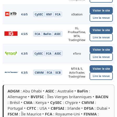
Visiter le site
CySEC
KNF
FCA
xStation
4.6/5
Lire la revue
IG,
Visiter le site
ProRealTime,
FCA
BaFin
ASIC
4.5/5
MT4,
Lire la revue
TradingView
Visiter le site
CySEC
FCA
ASIC
eToro
4.3/5
Lire la revue
MT4 & 5,
Visiter le site
CMVM
FCA
SCB
ActivTrader,
4.3/5
Lire la revue
TradingView
ADGM
: Abu Dhabi •
ASIC
: Australie •
BaFin
:
Allemagne •
BVIFSC
: Îles Vierges britanniques •
BACEN
: Brésil •
CMA
: Kenya •
CySEC
: Chypre •
CMVM
:
Portugal •
CFTC
: USA •
CBFSAI
: Irlande •
DFSA
: Dubaï •
FSCM
: Île Maurice •
FCA
: Royaume-Uni •
FINMA
: