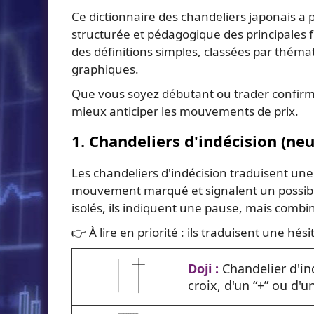
Ce dictionnaire des chandeliers japonais a po
structurée et pédagogique des principales f
des définitions simples, classées par thémat
graphiques.
Que vous soyez débutant ou trader confirmé
mieux anticiper les mouvements de prix.
1. Chandeliers d'indécision (neu
Les chandeliers d'indécision traduisent un
mouvement marqué et signalent un possible
isolés, ils indiquent une pause, mais comb
👉 À lire en priorité : ils traduisent une hé
Doji :
Chandelier d'in
croix, d'un “+” ou d'u