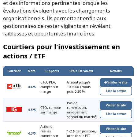
et des informations pertinentes lorsque les
évaluations évoluent avec les changements
organisationnels. Ils permettent enfin aux
gestionnaires de rester vigilants en révélant
faiblesses et opportunités financières.
Courtiers pour l'investissement en
actions / ETF
Courtier
Note
Supports
Frais Euronext
Actions
CTO, PEA,
Gratuit jusqu'à
🌐 Visiter le site
compte sur
100 000 €/mois
4.6/5
Lire la revue
marge
puis 0,20 %
Pas de
Visiter le site
CTO, compte
commission,
4.5/5
sur marge
uniquement
Lire la revue
spread du marché
Actions
Visiter le site
réelles,
1-2 $ par position,
4.3/5
compte sur
gratuit sur ETF