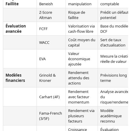
Faillite
Beneish
manipulation
comptable
Z-Score
Risque de
Prédit un défaut
Altman
faillite
potentiel
Évaluation
Valorisation via
Base du modèle
FCFF
avancée
cash-flow libre
DCF
Coût moyen du
Sert de taux
WACC
capital
d'actualisation
Valeur
Mesure la créatio
EVA
économique
réelle de valeur
ajoutée
Rendement
Modèles
Grinold &
Prévisions long
attendu des
financiers
Kroner
terme
actions
Rendement
Analyse avancée
Carhart (4F)
avec facteur
du
momentum
risque/rendemen
Rendement via
Modèle
Fama-French
plusieurs
académique
(3/5F)
facteurs
reconnu
Croissance
Évaluation