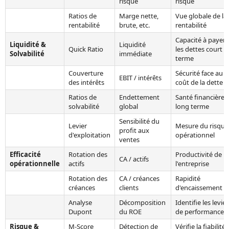
risque
risque
Ratios de
Marge nette,
Vue globale de la
rentabilité
brute, etc.
rentabilité
Capacité à payer
Liquidité &
Liquidité
Quick Ratio
les dettes court
Solvabilité
immédiate
terme
Couverture
Sécurité face au
EBIT / intérêts
des intérêts
coût de la dette
Ratios de
Endettement
Santé financière
solvabilité
global
long terme
Sensibilité du
Levier
Mesure du risque
profit aux
d'exploitation
opérationnel
ventes
Efficacité
Rotation des
Productivité de
CA / actifs
opérationnelle
actifs
l'entreprise
Rotation des
CA / créances
Rapidité
créances
clients
d'encaissement
Analyse
Décomposition
Identifie les levier
Dupont
du ROE
de performance
Risque &
M-Score
Détection de
Vérifie la fiabilité