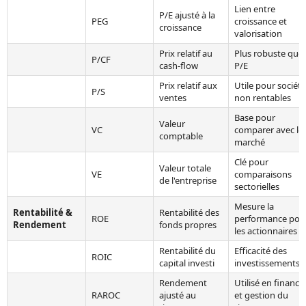
Lien entre
P/E ajusté à la
PEG
croissance et
croissance
valorisation
Prix relatif au
Plus robuste que 
P/CF
cash-flow
P/E
Prix relatif aux
Utile pour sociét
P/S
ventes
non rentables
Base pour
Valeur
VC
comparer avec le
comptable
marché
Clé pour
Valeur totale
VE
comparaisons
de l'entreprise
sectorielles
Mesure la
Rentabilité &
Rentabilité des
ROE
performance pou
Rendement
fonds propres
les actionnaires
Rentabilité du
Efficacité des
ROIC
capital investi
investissements
Rendement
Utilisé en finance
RAROC
ajusté au
et gestion du