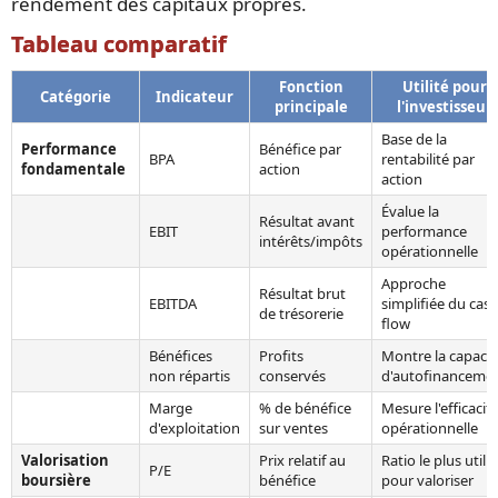
rendement des capitaux propres.
Tableau comparatif
Fonction
Utilité pour
Catégorie
Indicateur
principale
l'investisseur
Base de la
Performance
Bénéfice par
BPA
rentabilité par
fondamentale
action
action
Évalue la
Résultat avant
EBIT
performance
intérêts/impôts
opérationnelle
Approche
Résultat brut
EBITDA
simplifiée du cash
de trésorerie
flow
Bénéfices
Profits
Montre la capacit
non répartis
conservés
d'autofinanceme
Marge
% de bénéfice
Mesure l'efficacit
d'exploitation
sur ventes
opérationnelle
Valorisation
Prix relatif au
Ratio le plus utilis
P/E
boursière
bénéfice
pour valoriser