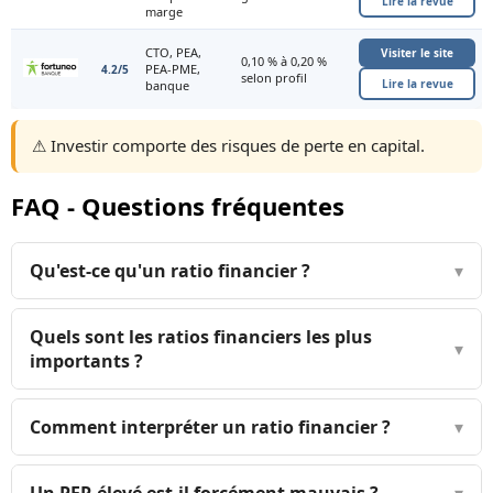
Lire la revue
marge
CTO, PEA,
Visiter le site
0,10 % à 0,20 %
PEA-PME,
4.2/5
selon profil
Lire la revue
banque
⚠️ Investir comporte des risques de perte en capital.
FAQ - Questions fréquentes
Qu'est-ce qu'un ratio financier ?
▾
Quels sont les ratios financiers les plus
▾
importants ?
Comment interpréter un ratio financier ?
▾
Un PER élevé est-il forcément mauvais ?
▾