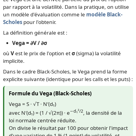
par rapport à la volatilité. Dans la pratique, on utilise
un modèle d'évaluation comme le
modèle Black-
Scholes
pour l'obtenir.
La définition générale est :
Vega = ∂V / ∂σ
où
V
est le prix de l'option et
σ
(sigma) la volatilité
implicite.
Dans le cadre Black-Scholes, le Vega prend la forme
explicite suivante (identique pour les calls et les puts) :
Formule du Vega (Black-Scholes)
Vega = S · √T · N′(d₁)
−d₁²/2
avec N′(d₁) = (1 / √(2π)) · e
, la densité de la
loi normale centrée réduite.
On divise le résultat par 100 pour obtenir l'impact
d'une variation de 1 % (1 point) de volatilité, et