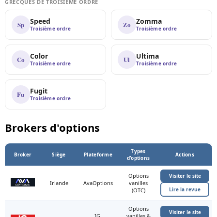
GRECQUES DE TROISIÈME ORDRE
Speed
Zomma
Sp
Zo
Troisième ordre
Troisième ordre
Color
Ultima
Co
Ul
Troisième ordre
Troisième ordre
Fugit
Fu
Troisième ordre
Brokers d'options
Types
Broker
Siège
Plateforme
Actions
d'options
Options
Visiter le site
Irlande
AvaOptions
vanilles
Lire la revue
(OTC)
Options
Visiter le site
IG,
vanilles &