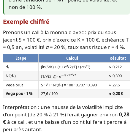
non de 100 %.
Exemple chiffré
Prenons un call à la monnaie avec : prix du sous-
jacent S = 100 €, prix d'exercice K = 100 €, échéance T
= 0,5 an, volatilité σ = 20 %, taux sans risque r = 4 %.
Étape
Calcul
Résultat
d₁
[ln(S/K) + (r + σ²/2)·T] / (σ·√T)
≈ 0,212
−0,212²/2
N′(d₁)
≈ 0,390
(1/√(2π)) · e
Vega brut
S · √T · N′(d₁) = 100 · 0,707 · 0,390
≈ 27,6
Vega pour 1 %
27,6 / 100
≈ 0,28 €
Interprétation : une hausse de la volatilité implicite
d'un point (de 20 % à 21 %) ferait gagner environ
0,28
€
à ce call, et une baisse d'un point lui ferait perdre à
peu près autant.