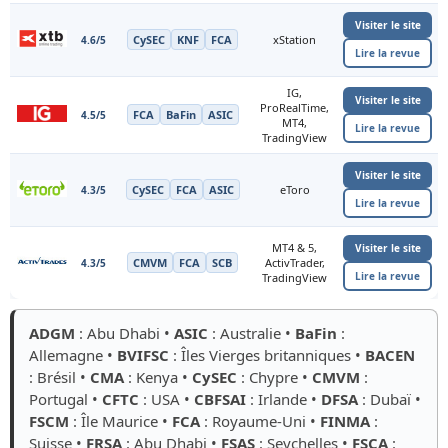
Visiter le site
CySEC
KNF
FCA
xStation
4.6/5
Lire la revue
IG,
Visiter le site
ProRealTime,
FCA
BaFin
ASIC
4.5/5
MT4,
Lire la revue
TradingView
Visiter le site
CySEC
FCA
ASIC
eToro
4.3/5
Lire la revue
MT4 & 5,
Visiter le site
CMVM
FCA
SCB
ActivTrader,
4.3/5
Lire la revue
TradingView
ADGM
: Abu Dhabi •
ASIC
: Australie •
BaFin
:
Allemagne •
BVIFSC
: Îles Vierges britanniques •
BACEN
: Brésil •
CMA
: Kenya •
CySEC
: Chypre •
CMVM
:
Portugal •
CFTC
: USA •
CBFSAI
: Irlande •
DFSA
: Dubaï •
FSCM
: Île Maurice •
FCA
: Royaume-Uni •
FINMA
:
Suisse •
FRSA
: Abu Dhabi •
FSAS
: Seychelles •
FSCA
: