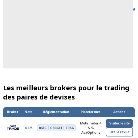
Suivre tous les m
Les meilleurs brokers pour le trading
des paires de devises
Broker
Note
Réglementation
Plateformes
Actions
MetaTrader 4
Visiter le site
ASIC
CBFSAI
FRSA
& 5,
4.6/5
Lire la revue
AvaOptions