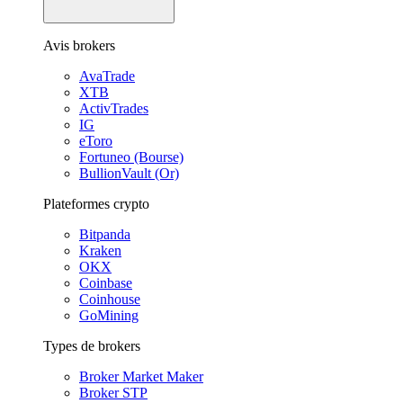
Avis brokers
AvaTrade
XTB
ActivTrades
IG
eToro
Fortuneo (Bourse)
BullionVault (Or)
Plateformes crypto
Bitpanda
Kraken
OKX
Coinbase
Coinhouse
GoMining
Types de brokers
Broker Market Maker
Broker STP