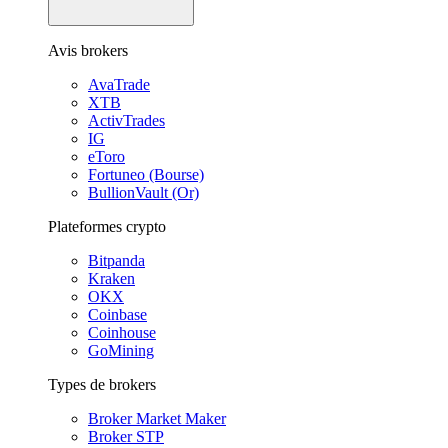
Avis brokers
AvaTrade
XTB
ActivTrades
IG
eToro
Fortuneo (Bourse)
BullionVault (Or)
Plateformes crypto
Bitpanda
Kraken
OKX
Coinbase
Coinhouse
GoMining
Types de brokers
Broker Market Maker
Broker STP