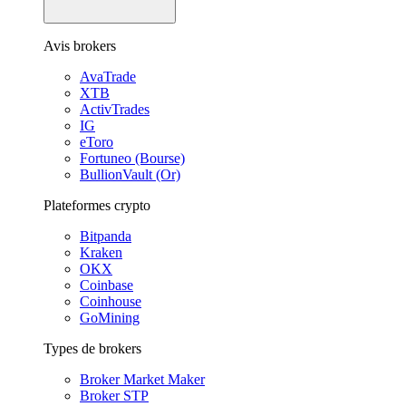
Avis brokers
AvaTrade
XTB
ActivTrades
IG
eToro
Fortuneo (Bourse)
BullionVault (Or)
Plateformes crypto
Bitpanda
Kraken
OKX
Coinbase
Coinhouse
GoMining
Types de brokers
Broker Market Maker
Broker STP