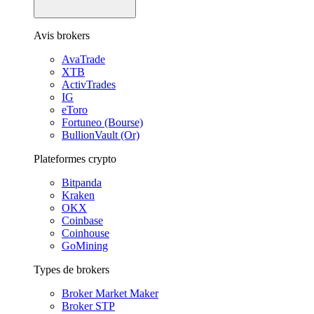
Avis brokers
AvaTrade
XTB
ActivTrades
IG
eToro
Fortuneo (Bourse)
BullionVault (Or)
Plateformes crypto
Bitpanda
Kraken
OKX
Coinbase
Coinhouse
GoMining
Types de brokers
Broker Market Maker
Broker STP