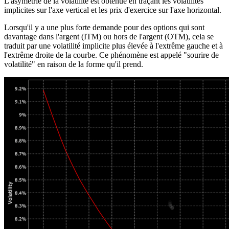
L'asymétrie de la volatilité est obtenue en traçant les volatilités
implicites sur l'axe vertical et les prix d'exercice sur l'axe horizontal.
Lorsqu'il y a une plus forte demande pour des options qui sont
davantage dans l'argent (ITM) ou hors de l'argent (OTM), cela se
traduit par une volatilité implicite plus élevée à l'extrême gauche et à
l'extrême droite de la courbe. Ce phénomène est appelé "sourire de
volatilité" en raison de la forme qu'il prend.