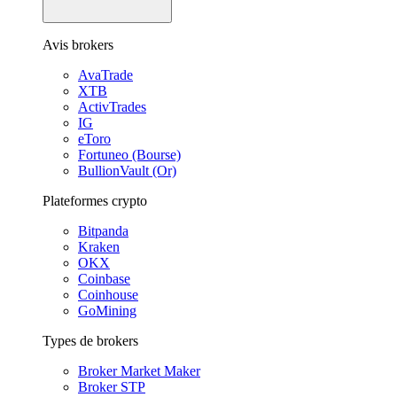
Avis brokers
AvaTrade
XTB
ActivTrades
IG
eToro
Fortuneo (Bourse)
BullionVault (Or)
Plateformes crypto
Bitpanda
Kraken
OKX
Coinbase
Coinhouse
GoMining
Types de brokers
Broker Market Maker
Broker STP