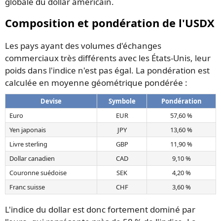
globale du dollar américain.
Composition et pondération de l'USDX
Les pays ayant des volumes d'échanges
commerciaux très différents avec les États-Unis, leur
poids dans l'indice n'est pas égal. La pondération est
calculée en moyenne géométrique pondérée :
Devise
Symbole
Pondération
Euro
EUR
57,60 %
Yen japonais
JPY
13,60 %
Livre sterling
GBP
11,90 %
Dollar canadien
CAD
9,10 %
Couronne suédoise
SEK
4,20 %
Franc suisse
CHF
3,60 %
L'indice du dollar est donc fortement dominé par