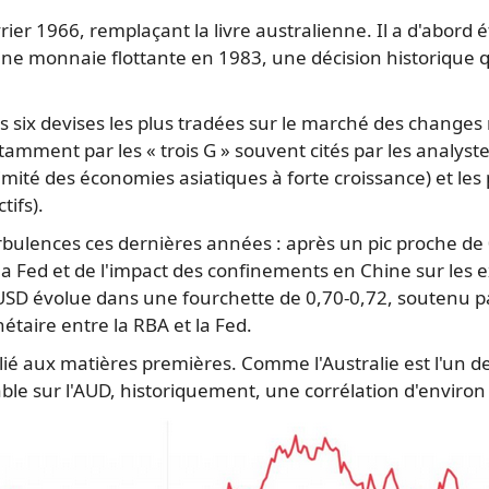
rier 1966, remplaçant la livre australienne. Il a d'abord ét
une monnaie flottante en 1983, une décision historique qu
 des six devises les plus tradées sur le marché des chang
tamment par les « trois G » souvent cités par les analyst
ité des économies asiatiques à forte croissance) et les
tifs).
rbulences ces dernières années : après un pic proche de 
 la Fed et de l'impact des confinements en Chine sur les 
/USD évolue dans une fourchette de 0,70-0,72, soutenu p
étaire entre la RBA et la Fed.
lié aux matières premières. Comme l'Australie est l'un 
le sur l'AUD, historiquement, une corrélation d'environ 8