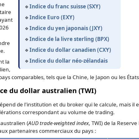
ne
🔹
Indice du franc suisse (SXY)
taire
🔹
Indice Euro (EXY)
 ayant
2026
🔹
Indice du yen japonais (JXY)
🔹
Indice de la livre sterling (BPX)
ndre
🔹
Indice du dollar canadien (CXY)
e.
🔹
Indice du dollar néo-zélandais
t la
lien,
ays comparables, tels que la Chine, le Japon ou les États
ce du dollar australien (TWI)
épend de l'institution et du broker qui le calcule, mais il 
érations correspondant au volume de trading.
australien (
AUD trade-weighted index
, TWI) de la Reserve
ipaux partenaires commerciaux du pays :