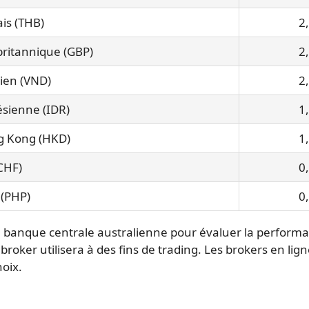
is (THB)
2
 britannique (GBP)
2
ien (VND)
2
sienne (IDR)
1
g Kong (HKD)
1
CHF)
0
 (PHP)
0
 la banque centrale australienne pour évaluer la performa
broker utilisera à des fins de trading. Les brokers en li
oix.