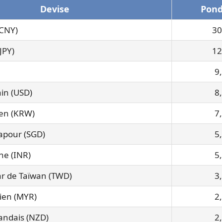
Devise
Pond
(CNY)
30
JPY)
12
9
ain (USD)
8
en (KRW)
7
gapour (SGD)
5
ne (INR)
5
r de Taïwan (TWD)
3
sien (MYR)
2
landais (NZD)
2