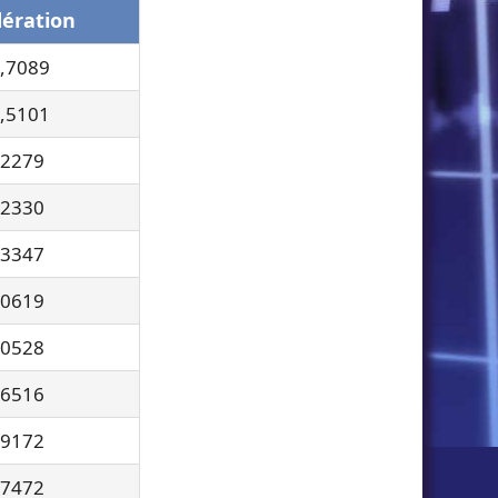
ération
,7089
,5101
,2279
,2330
,3347
,0619
,0528
,6516
,9172
,7472