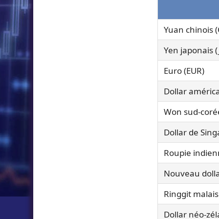
Yuan chinois 
Yen japonais (
Euro (EUR)
Dollar améric
Won sud-coré
Dollar de Sin
Roupie indien
Nouveau dolla
Ringgit malai
Dollar néo-zé