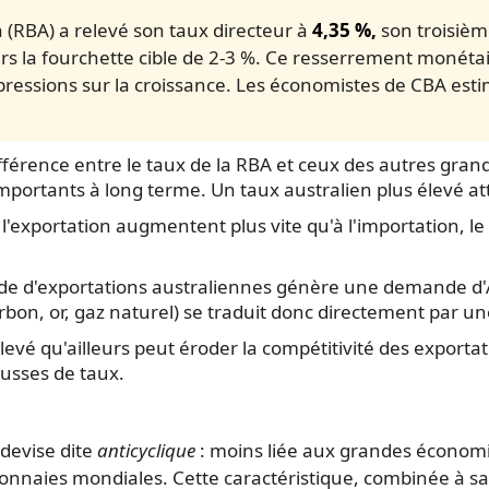
 (RBA) a relevé son taux directeur à
4,35 %,
son troisièm
rs la fourchette cible de 2-3 %. Ce resserrement monétair
s pressions sur la croissance. Les économistes de CBA es
férence entre le taux de la RBA et ceux des autres gra
importants à long terme. Un taux australien plus élevé att
à l'exportation augmentent plus vite qu'à l'importation, le
 d'exportations australiennes génère une demande d'A
rbon, or, gaz naturel) se traduit donc directement par un
evé qu'ailleurs peut éroder la compétitivité des exportat
usses de taux.
 devise dite
anticyclique
: moins liée aux grandes économie
 monnaies mondiales. Cette caractéristique, combinée à sa