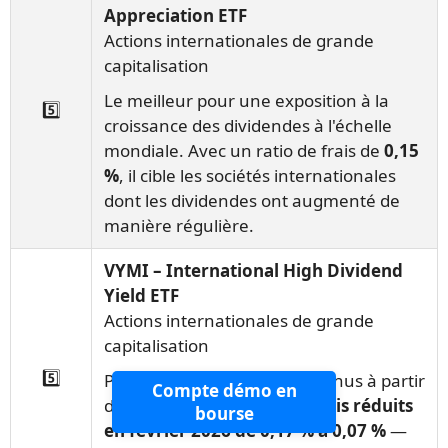
Appreciation ETF
Actions internationales de grande
capitalisation
Le meilleur pour une exposition à la
5️⃣
croissance des dividendes à l'échelle
mondiale. Avec un ratio de frais de
0,15
%
, il cible les sociétés internationales
dont les dividendes ont augmenté de
manière régulière.
VYMI – International High Dividend
Yield ETF
Actions internationales de grande
capitalisation
5️⃣
Parfait pour obtenir des revenus à partir
Compte démo en
d'actions internationales.
Frais réduits
bourse
en février 2026 de 0,17 % à 0,07 %
—