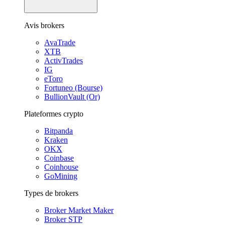
Avis brokers
AvaTrade
XTB
ActivTrades
IG
eToro
Fortuneo (Bourse)
BullionVault (Or)
Plateformes crypto
Bitpanda
Kraken
OKX
Coinbase
Coinhouse
GoMining
Types de brokers
Broker Market Maker
Broker STP