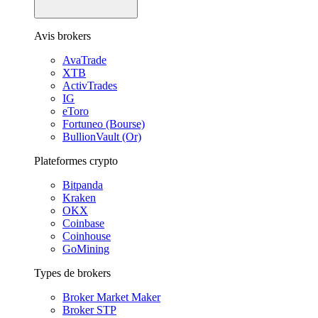
Avis brokers
AvaTrade
XTB
ActivTrades
IG
eToro
Fortuneo (Bourse)
BullionVault (Or)
Plateformes crypto
Bitpanda
Kraken
OKX
Coinbase
Coinhouse
GoMining
Types de brokers
Broker Market Maker
Broker STP