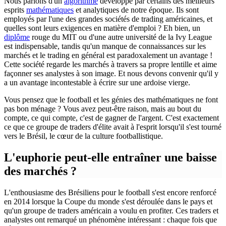
Nous parlons d'un
algorithme
développé par certains des meilleurs
esprits
mathématiques
et analytiques de notre époque. Ils sont
employés par l'une des grandes sociétés de trading américaines, et
quelles sont leurs exigences en matière d'emploi ? Eh bien, un
diplôme
rouge du MIT ou d'une autre université de la Ivy League
est indispensable, tandis qu'un manque de connaissances sur les
marchés et le trading en général est paradoxalement un avantage !
Cette société regarde les marchés à travers sa propre lentille et aime
façonner ses analystes à son image. Et nous devons convenir qu'il y
a un avantage incontestable à écrire sur une ardoise vierge.
Vous pensez que le football et les génies des mathématiques ne font
pas bon ménage ? Vous avez peut-être raison, mais au bout du
compte, ce qui compte, c'est de gagner de l'argent. C'est exactement
ce que ce groupe de traders d'élite avait à l'esprit lorsqu'il s'est tourné
vers le Brésil, le cœur de la culture footballistique.
L'euphorie peut-elle entraîner une baisse
des marchés ?
L'enthousiasme des Brésiliens pour le football s'est encore renforcé
en 2014 lorsque la Coupe du monde s'est déroulée dans le pays et
qu'un groupe de traders américain a voulu en profiter. Ces traders et
analystes ont remarqué un phénomène intéressant : chaque fois que