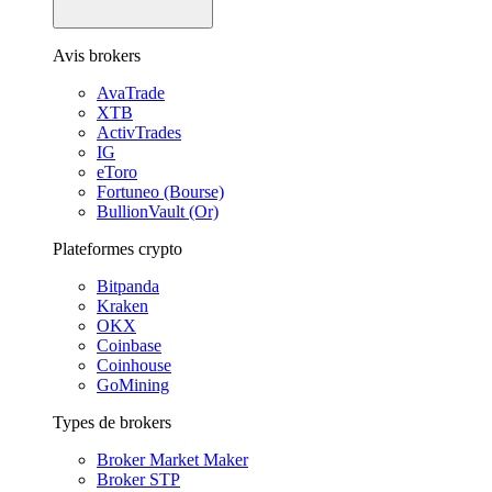
Avis brokers
AvaTrade
XTB
ActivTrades
IG
eToro
Fortuneo (Bourse)
BullionVault (Or)
Plateformes crypto
Bitpanda
Kraken
OKX
Coinbase
Coinhouse
GoMining
Types de brokers
Broker Market Maker
Broker STP