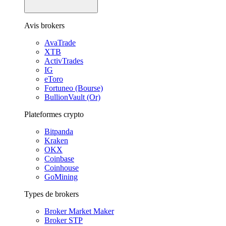
Avis brokers
AvaTrade
XTB
ActivTrades
IG
eToro
Fortuneo (Bourse)
BullionVault (Or)
Plateformes crypto
Bitpanda
Kraken
OKX
Coinbase
Coinhouse
GoMining
Types de brokers
Broker Market Maker
Broker STP