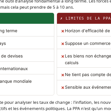
me outil d'analyse fondamental à long terme. Les forces
 mais cela peut prendre de 5 à 10 ans.
✗ LIMITES DE LA PP
ong terme
Horizon d'efficacité d
ays
Suppose un commerce l
 de devises
Les biens non échangea
calculs
internationaux
Ne tient pas compte de
 Banque mondiale
Sensible aux événemen
te pour analyser les taux de change : l'inflation, les no
actifs et les événements politiques. La PPA n'est qu'un m