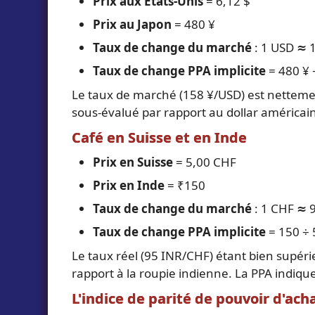
Prix aux États-Unis
= 6,12 $
Prix au Japon
= 480 ¥
Taux de change du marché
: 1 USD ≈ 
Taux de change PPA implicite
= 480 ¥ 
Le taux de marché (158 ¥/USD) est nettemen
sous-évalué par rapport au dollar américain. 
Café en Suisse et en Inde
Prix en Suisse
= 5,00 CHF
Prix en Inde
= ₹150
Taux de change du marché
: 1 CHF ≈ 
Taux de change PPA implicite
= 150 ÷ 
Le taux réel (95 INR/CHF) étant bien supéri
rapport à la roupie indienne. La PPA indique 
L'indice de parité de pouvoir d'ach