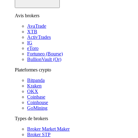
Avis brokers
AvaTrade
XTB
ActivTrades
IG
eToro
Fortuneo (Bourse)
BullionVault (Or)
Plateformes crypto
Bitpanda
Kraken
OKX
Coinbase
Coinhouse
GoMining
Types de brokers
Broker Market Maker
Broker STP