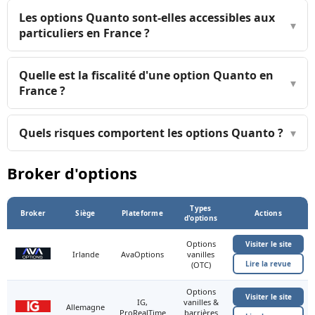
Les options Quanto sont-elles accessibles aux
▾
particuliers en France ?
Quelle est la fiscalité d'une option Quanto en
▾
France ?
Quels risques comportent les options Quanto ?
▾
Broker d'options
Types
Broker
Siège
Plateforme
Actions
d'options
Options
Visiter le site
Irlande
AvaOptions
vanilles
Lire la revue
(OTC)
Options
Visiter le site
IG,
vanilles &
Allemagne
ProRealTime
barrières