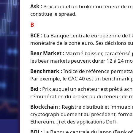
Ask :
Prix auquel un broker ou teneur de marc
constitue le spread.
B
BCE :
La Banque centrale européenne de l'Un
monétaire de la zone euro. Ses décisions su
Bear Market :
Marché baissier, caractérisé
les bear markets peuvent durer 12 à 24 moi
Benchmark :
Indice de référence permettan
Par exemple, le CAC 40 est un benchmark po
Bid :
Prix auquel un acheteur est prêt à achet
rémunération du broker ou du teneur de 
Blockchain :
Registre distribué et immuable
cryptographiquement au précédent, formant 
Ethereum...) et des applications DeFi.
BOJ :
La Banque centrale du Japon (Bank of J