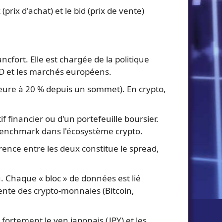
rix d'achat) et le bid (prix de vente)
fort. Elle est chargée de la politique
D et les marchés européens.
eure à 20 % depuis un sommet). En crypto,
financier ou d'un portefeuille boursier.
 benchmark dans l'écosystème crypto.
érence entre les deux constitue le spread,
. Chaque « bloc » de données est lié
ente des crypto-monnaies (Bitcoin,
fortement le yen japonais (JPY) et les