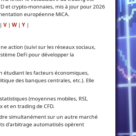
 CFD et crypto-monnaies, mis à jour pour 2026
glementation européenne MiCA.
|
V
|
W
|
Y
|
e action (suivi sur les réseaux sociaux,
osystème DeFi pour développer la
en étudiant les facteurs économiques,
itique des banques centrales, etc.). Elle
statistiques (moyennes mobiles, RSI,
x et en trading de CFD.
 vendre simultanément sur un autre marché
bots d'arbitrage automatisés opèrent