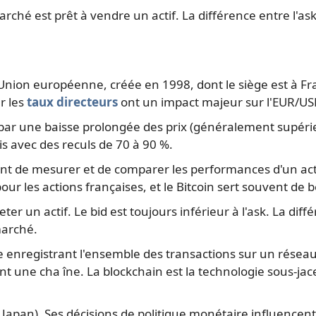
hé est prêt à vendre un actif. La différence entre l'ask (p
ion européenne, créée en 1998, dont le siège est à Franc
r les
taux directeurs
ont un impact majeur sur l'EUR/US
 par une baisse prolongée des prix (généralement supéri
s avec des reculs de 70 à 90 %.
t de mesurer et de comparer les performances d'un actif 
ur les actions françaises, et le Bitcoin sert souvent de
er un actif. Le bid est toujours inférieur à l'ask. La diff
marché.
 enregistrant l'ensemble des transactions sur un réseau
une cha îne. La blockchain est la technologie sous-jac
apan). Ses décisions de politique monétaire influencent 