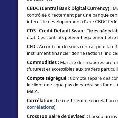
CBDC (Central Bank Digital Currency) :
Mo
contrôlée directement par une banque centr
interdit le développement d'une CBDC fédér
CDS - Credit Default Swap :
Titres négociab
état. Ces contrats peuvent également être uti
CFD :
Accord conclu sous contrat pour la dif
instrument financier donné (actions, indice
Commodities :
Marché des matières première
(futures) et accessibles aux traders particul
Compte ségrégué :
Compte séparé des compte
le client ne risque pas de perdre ses fonds
MiCA.
Corrélation :
Le coefficient de corrélation 
corrélations)
Cross (ou paire de devises) :
Lorsqu'un inve