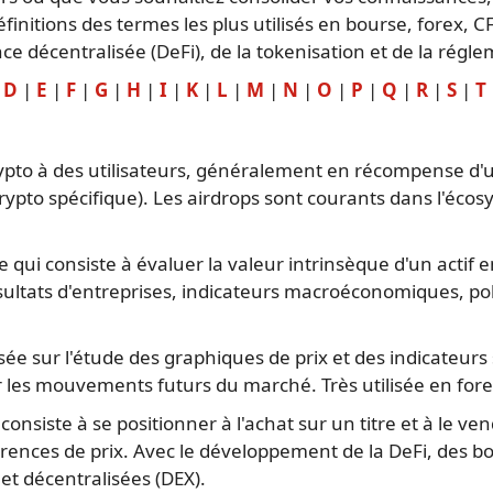
finitions des termes les plus utilisés en bourse, forex,
ance décentralisée (DeFi), de la tokenisation et de la ré
|
D
|
E
|
F
|
G
|
H
|
I
|
K
|
L
|
M
|
N
|
O
|
P
|
Q
|
R
|
S
|
T
ypto à des utilisateurs, généralement en récompense d'un
crypto spécifique). Les airdrops sont courants dans l'éc
qui consiste à évaluer la valeur intrinsèque d'un actif 
résultats d'entreprises, indicateurs macroéconomiques, pol
e sur l'étude des graphiques de prix et des indicateurs 
r les mouvements futurs du marché. Très utilisée en fore
consiste à se positionner à l'achat sur un titre et à le
fférences de prix. Avec le développement de la DeFi, des 
et décentralisées (DEX).