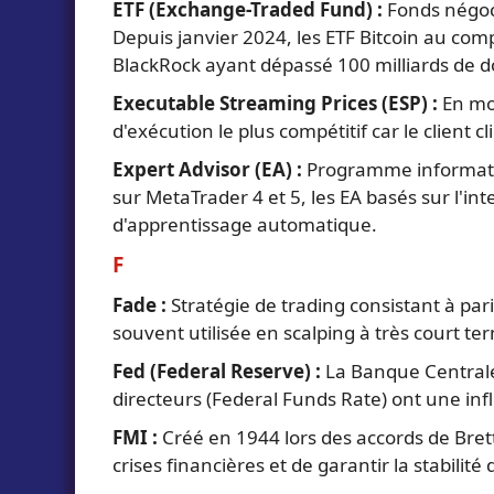
ETF (Exchange-Traded Fund) :
Fonds négoci
Depuis janvier 2024, les ETF Bitcoin au compt
BlackRock ayant dépassé 100 milliards de do
Executable Streaming Prices (ESP) :
En mod
d'exécution le plus compétitif car le client
Expert Advisor (EA) :
Programme informatiqu
sur MetaTrader 4 et 5, les EA basés sur l'in
d'apprentissage automatique.
F
Fade :
Stratégie de trading consistant à pa
souvent utilisée en scalping à très court te
Fed (Federal Reserve) :
La Banque Centrale 
directeurs (Federal Funds Rate) ont une in
FMI :
Créé en 1944 lors des accords de Bret
crises financières et de garantir la stabili