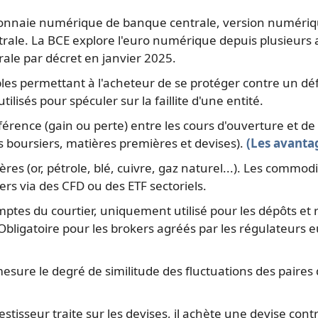
nnaie numérique de banque centrale, version numérique
ale. La BCE explore l'euro numérique depuis plusieurs a
ale par décret en janvier 2025.
les permettant à l'acheteur de se protéger contre un dé
lisés pour spéculer sur la faillite d'une entité.
férence (gain ou perte) entre les cours d'ouverture et de
s boursiers, matières premières et devises).
(Les avanta
s (or, pétrole, blé, cuivre, gaz naturel...). Les commod
iers via des CFD ou des ETF sectoriels.
s du courtier, uniquement utilisé pour les dépôts et retr
. Obligatoire pour les brokers agréés par les régulateurs
mesure le degré de similitude des fluctuations des paires 
stisseur traite sur les devises, il achète une devise co