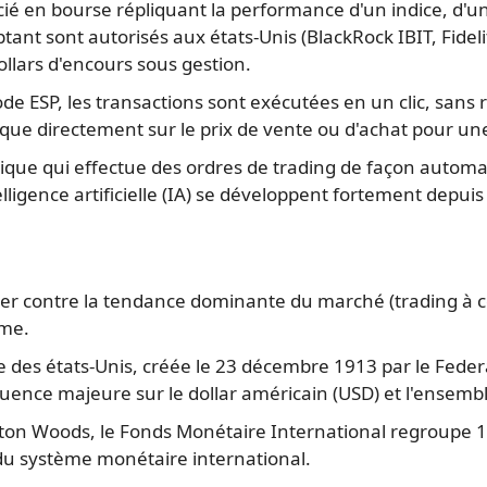
é en bourse répliquant la performance d'un indice, d'un
ant sont autorisés aux états-Unis (BlackRock IBIT, Fidelity
llars d'encours sous gestion.
e ESP, les transactions sont exécutées en un clic, sans r
 clique directement sur le prix de vente ou d'achat pour 
e qui effectue des ordres de trading de façon automatis
telligence artificielle (IA) se développent fortement depu
rier contre la tendance dominante du marché (trading à 
rme.
des états-Unis, créée le 23 décembre 1913 par le Federal
fluence majeure sur le dollar américain (USD) et l'ensem
ton Woods, le Fonds Monétaire International regroupe 190
té du système monétaire international.