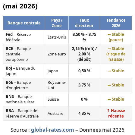
(mai 2026)
Pays /
Taux
Tendance
Banque centrale
Zone
directeur
2026
Fed
– Réserve
3,50 % – 3,75
→ Stable
États-Unis
fédérale
%
(pause)
BCE
– Banque
2,15 % (refi) /
→ Stable
centrale
Zone euro
2,00 %
(risque de
européenne
(dépôt)
hausse)
BoJ
– Banque du
Japon
0,50 %
→ Stable
Japon
BoE
– Banque
Royaume-
3,75 %
→ Stable
d'Angleterre
Uni
BNS
– Banque
Suisse
0 %
→ Stable
nationale suisse
RBA
– Banque de
↑ Hausse
Australie
4,35 %
réserve d'Australie
récente
Source :
global-rates.com
– Données mai 2026