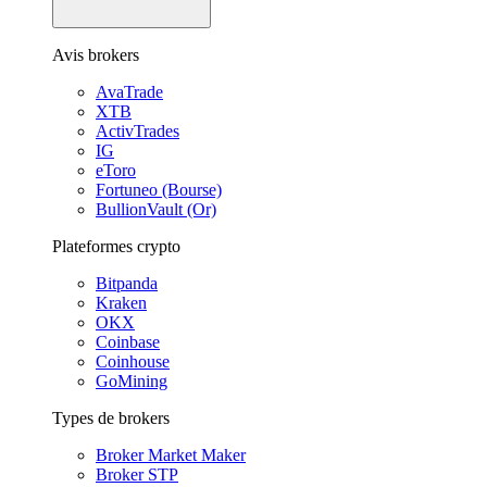
Avis brokers
AvaTrade
XTB
ActivTrades
IG
eToro
Fortuneo (Bourse)
BullionVault (Or)
Plateformes crypto
Bitpanda
Kraken
OKX
Coinbase
Coinhouse
GoMining
Types de brokers
Broker Market Maker
Broker STP