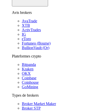
Avis brokers
AvaTrade
XTB
ActivTrades
IG
eToro
Fortuneo (Bourse)
BullionVault (Or)
Plateformes crypto
Bitpanda
Kraken
OKX
Coinbase
Coinhouse
GoMining
Types de brokers
Broker Market Maker
Broker STP