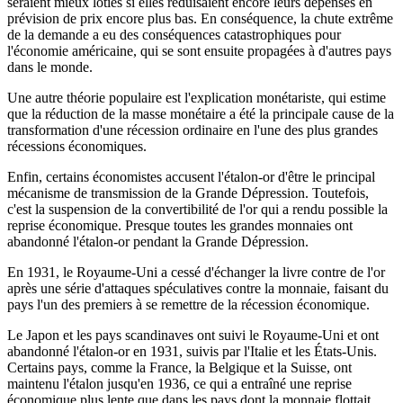
seraient mieux loties si elles réduisaient encore leurs dépenses en
prévision de prix encore plus bas. En conséquence, la chute extrême
de la demande a eu des conséquences catastrophiques pour
l'économie américaine, qui se sont ensuite propagées à d'autres pays
dans le monde.
Une autre théorie populaire est l'explication monétariste, qui estime
que la réduction de la masse monétaire a été la principale cause de la
transformation d'une récession ordinaire en l'une des plus grandes
récessions économiques.
Enfin, certains économistes accusent l'étalon-or d'être le principal
mécanisme de transmission de la Grande Dépression. Toutefois,
c'est la suspension de la convertibilité de l'or qui a rendu possible la
reprise économique. Presque toutes les grandes monnaies ont
abandonné l'étalon-or pendant la Grande Dépression.
En 1931, le Royaume-Uni a cessé d'échanger la livre contre de l'or
après une série d'attaques spéculatives contre la monnaie, faisant du
pays l'un des premiers à se remettre de la récession économique.
Le Japon et les pays scandinaves ont suivi le Royaume-Uni et ont
abandonné l'étalon-or en 1931, suivis par l'Italie et les États-Unis.
Certains pays, comme la France, la Belgique et la Suisse, ont
maintenu l'étalon jusqu'en 1936, ce qui a entraîné une reprise
économique plus lente que dans les pays dont la monnaie flottait