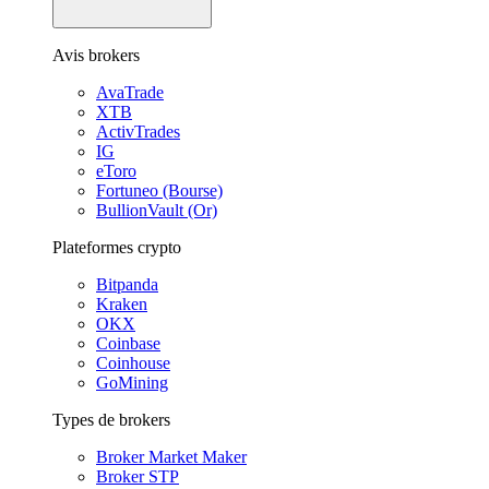
Avis brokers
AvaTrade
XTB
ActivTrades
IG
eToro
Fortuneo (Bourse)
BullionVault (Or)
Plateformes crypto
Bitpanda
Kraken
OKX
Coinbase
Coinhouse
GoMining
Types de brokers
Broker Market Maker
Broker STP