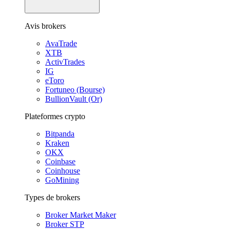
Avis brokers
AvaTrade
XTB
ActivTrades
IG
eToro
Fortuneo (Bourse)
BullionVault (Or)
Plateformes crypto
Bitpanda
Kraken
OKX
Coinbase
Coinhouse
GoMining
Types de brokers
Broker Market Maker
Broker STP