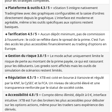
pour les stratégies complexes.
🔹Plateforme & outils 4.3 / 5
⭐ xStation 5 intègre nativement
TradingView avec des graphiques configurables et la saisie d'ordres
directement depuis le graphique. L'interface est moderne et
agréable, même si les outils spécifiques aux options restent
basiques.
🔹Tarification 4.5 / 5
⭐ Aucun dépôt minimum, pas de commission
à l'ouverture : le coût se reflète dans le spread de la prime. C'est l'un
des accès les plus accessibles financièrement au trading d'options en
Europe.
🔹Gestion du risque 3.8 / 5
⭐ Le mode achat uniquement limite le
risque de perte au montant de la prime payée, ce qui est rassurant
pour les débutants. Les greeks sont affichés mais les outils de
simulation de scénarios restent limités.
🔹Régulation 4.5 / 5
⭐ XTB est coté en bourse à Varsovie et régulé
par la KNF, la CySEC et la FCA. Un niveau de sécurité élevé et une
transparence renforcée par le statut de société cotée.
🔹Accessibilité 4.8 / 5
⭐ Compte démo illimité, dépôt à 0 €, interface
intuitive : XTB est l'un des brokers les plus accessibles pour débuter
sur les options actions, même pour les traders sans expérience des
dérivés.