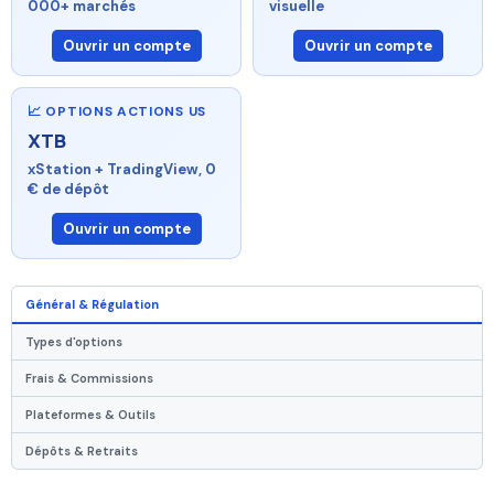
000+ marchés
visuelle
Ouvrir un compte
Ouvrir un compte
📈 OPTIONS ACTIONS US
XTB
xStation + TradingView, 0
€ de dépôt
Ouvrir un compte
Général & Régulation
Types d'options
Frais & Commissions
Plateformes & Outils
Dépôts & Retraits