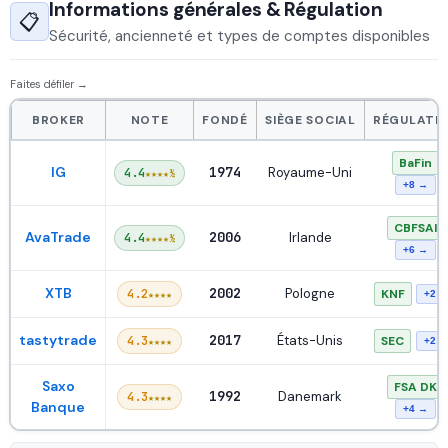
Informations générales & Régulation
📋
Sécurité, ancienneté et types de comptes disponibles
Faites défiler
→
BROKER
NOTE
FONDÉ
SIÈGE SOCIAL
RÉGULATI
BaFin
IG
1974
Royaume-Uni
4.4
★★★★½
+8 →
CBFSAI
AvaTrade
2006
Irlande
4.4
★★★★½
+6 →
XTB
2002
Pologne
4.2
KNF
★★★★
+2 
tastytrade
2017
États-Unis
4.3
SEC
★★★★
+2 
Saxo
FSA DK
1992
Danemark
4.3
★★★★
Banque
+4 →