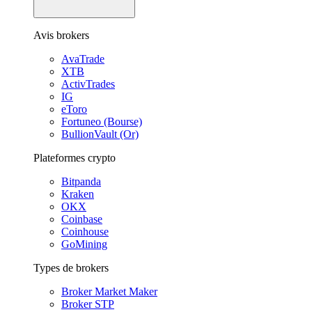
Avis brokers
AvaTrade
XTB
ActivTrades
IG
eToro
Fortuneo (Bourse)
BullionVault (Or)
Plateformes crypto
Bitpanda
Kraken
OKX
Coinbase
Coinhouse
GoMining
Types de brokers
Broker Market Maker
Broker STP