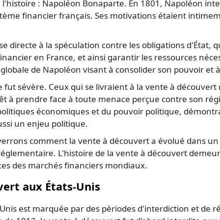
 l'histoire : Napoléon Bonaparte. En 1801, Napoléon inte
me financier français. Ses motivations étaient intimement
 directe à la spéculation contre les obligations d'État, qu'
inancier en France, et ainsi garantir les ressources néce
 globale de Napoléon visant à consolider son pouvoir et à c
e fut sévère. Ceux qui se livraient à la vente à découvert
t à prendre face à toute menace perçue contre son régim
politiques économiques et du pouvoir politique, démontra
ssi un enjeu politique.
verrons comment la vente à découvert a évolué dans un c
églementaire. L'histoire de la vente à découvert demeure
nces des marchés financiers mondiaux.
vert aux États-Unis
-Unis est marquée par des périodes d'interdiction et de r