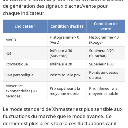
de génération des signaux d'achat/vente pour
chaque indicateur.
Condition de
Indicateur
Condition d'achat
vente
Histogramme > 0
Histogramme < 0
MACD
(Vert)
(Rouge)
Inférieur à 30
Supérieur à 70
RSI
(Survente)
(Surachat)
Stochastique
Inférieur à 20
Supérieur à 80
Points au-dessus
SAR parabolique
Points sous le prix
du prix
Moyennes
Prix supérieur à la
Prix inférieur à la
exponentielles (200
moyenne mobile
moyenne mobile
périodes)
Le mode standard de Xhmaster est plus sensible aux
fluctuations du marché que le mode avancé. Ce
dernier est plus précis face à ces fluctuations car il