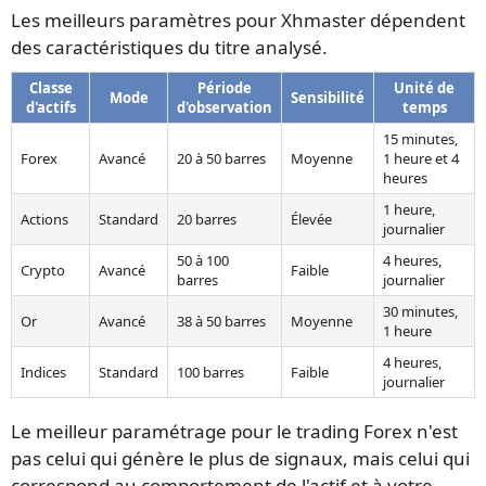
Les meilleurs paramètres pour Xhmaster dépendent
des caractéristiques du titre analysé.
Classe
Période
Unité de
Mode
Sensibilité
d'actifs
d'observation
temps
15 minutes,
Forex
Avancé
20 à 50 barres
Moyenne
1 heure et 4
heures
1 heure,
Actions
Standard
20 barres
Élevée
journalier
50 à 100
4 heures,
Crypto
Avancé
Faible
barres
journalier
30 minutes,
Or
Avancé
38 à 50 barres
Moyenne
1 heure
4 heures,
Indices
Standard
100 barres
Faible
journalier
Le meilleur paramétrage pour le trading Forex n'est
pas celui qui génère le plus de signaux, mais celui qui
correspond au comportement de l'actif et à votre