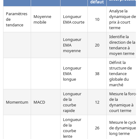
défaut
Analyse la
Paramètres
Moyenne
Longueur
dynamique des
de
10
mobile
EMA courte
prix à court
tendance
terme
Identifie la
Longueur
direction de la
EMA
20
tendance à
moyenne
moyen terme
Définit la
Longueur
structure de
EMA
38
tendance
longue
globale du
marché
Longueur
Mesure la force
de la
de la
Momentum
MACD
12
courbe
dynamique à
rapide
court terme
Longueur
Mesure le cycle
de la
26
de dynamique à
courbe
long terme
lente