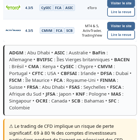
Visiter le site
CySEC
FCA
ASIC
eToro
4.3/5
Lire la revue
MT4 & 5,
Visiter le site
CMVM
FCA
SCB
ActivTrader,
4.3/5
Lire la revue
TradingView
ADGM
: Abu Dhabi •
ASIC
: Australie •
BaFin
:
Allemagne •
BVIFSC
: Îles Vierges britanniques •
BACEN
: Brésil •
CMA
: Kenya •
CySEC
: Chypre •
CMVM
:
Portugal •
CFTC
: USA •
CBFSAI
: Irlande •
DFSA
: Dubaï •
FSCM
: Île Maurice •
FCA
: Royaume-Uni •
FINMA
:
Suisse •
FRSA
: Abu Dhabi •
FSAS
: Seychelles •
FSCA
:
Afrique du Sud •
JFSA
: Japon •
KNF
: Pologne •
MAS
:
Singapour •
OCRI
: Canada •
SCB
: Bahamas •
SFC
:
Colombie
⚠️ Le trading de CFD implique un risque de perte
significatif. 69 à 80 % des comptes d'investisseurs
particuliers perdent de l'argent en négociant des CFD.