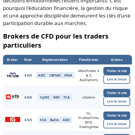
décisions émotionnelles restent importants. C'est
pourquoi l'éducation financière, la gestion du risque
et une approche disciplinée demeurent les clés d'une
participation durable aux marchés.
Brokers de CFD pour les traders
particuliers
Broker
Note
Réglementation
Plateformes
Actions
MetaTrader 4
Visiter le site
ASIC
CBFSAI
FRSA
& 5,
4.6/5
Lire la revue
AvaOptions
Visiter le site
CySEC
KNF
FCA
xStation
4.6/5
Lire la revue
IG,
Visiter le site
ProRealTime,
FCA
BaFin
ASIC
4.5/5
MT4,
Lire la revue
TradingView