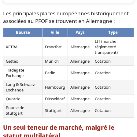
Les principales places européennes historiquement
associées au PFOF se trouvent en Allemagne :
Bourse
Ville
Pays
Type
LIT (marché
XETRA
Francfort
Allemagne
réglementé
transparent)
Gettex
Munich
Allemagne
Cotation
Tradegate
Berlin
Allemagne
Cotation
Exchange
Lang & Schwarz
Hambourg
Allemagne
Cotation
Exchange
Quotrix
Düsseldorf
Allemagne
Cotation
Bourse de
Stuttgart
Allemagne
Cotation
Stuttgart
Un seul teneur de marché, malgré le
statut multilatéral