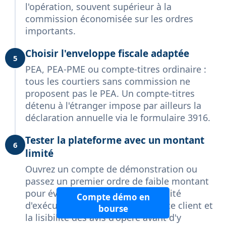
l'opération, souvent supérieur à la
commission économisée sur les ordres
importants.
Choisir l'enveloppe fiscale adaptée
5
PEA, PEA-PME ou compte-titres ordinaire :
tous les courtiers sans commission ne
proposent pas le PEA. Un compte-titres
détenu à l'étranger impose par ailleurs la
déclaration annuelle via le formulaire 3916.
Tester la plateforme avec un montant
6
limité
Ouvrez un compte de démonstration ou
passez un premier ordre de faible montant
pour évaluer l'ergonomie, la rapidité
Compte démo en
d'exécution, la réactivité du service client et
bourse
la lisibilité des avis d'opéré avant d'y