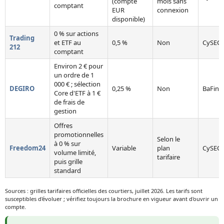
(compte
mois sans
comptant
EUR
connexion
disponible)
0 % sur actions
Trading
et ETF au
0,5 %
Non
CySEC 
212
comptant
Environ 2 € pour
un ordre de 1
000 € ; sélection
DEGIRO
0,25 %
Non
BaFin 
Core d'ETF à 1 €
de frais de
gestion
Offres
promotionnelles
Selon le
à 0 % sur
Freedom24
Variable
plan
CySEC
volume limité,
tarifaire
puis grille
standard
Sources : grilles tarifaires officielles des courtiers, juillet 2026. Les tarifs sont
susceptibles d'évoluer ; vérifiez toujours la brochure en vigueur avant d'ouvrir un
compte.