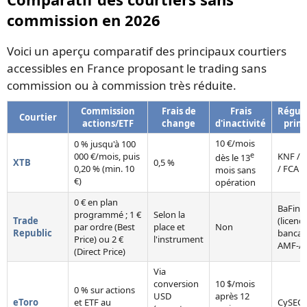
commission en 2026
Voici un aperçu comparatif des principaux courtiers
accessibles en France proposant le trading sans
commission ou à commission très réduite.
Commission
Frais de
Frais
Régul
Courtier
actions/ETF
change
d'inactivité
princ
10 €/mois
0 % jusqu'à 100
e
000 €/mois, puis
KNF / 
dès le 13
XTB
0,5 %
0,20 % (min. 10
/ FCA
mois sans
€)
opération
0 € en plan
BaFin
programmé ; 1 €
Selon la
Trade
(licenc
par ordre (Best
place et
Non
Republic
bancair
Price) ou 2 €
l'instrument
AMF-A
(Direct Price)
Via
conversion
10 $/mois
0 % sur actions
USD
après 12
eToro
et ETF au
CySEC 