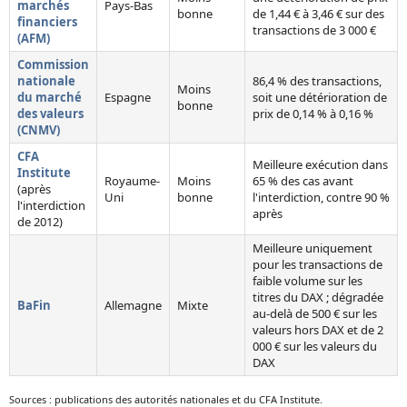
marchés
Pays-Bas
bonne
de 1,44 € à 3,46 € sur des
financiers
transactions de 3 000 €
(AFM)
Commission
nationale
86,4 % des transactions,
Moins
du marché
Espagne
soit une détérioration de
bonne
des valeurs
prix de 0,14 % à 0,16 %
(CNMV)
CFA
Meilleure exécution dans
Institute
Royaume-
Moins
65 % des cas avant
(après
Uni
bonne
l'interdiction, contre 90 %
l'interdiction
après
de 2012)
Meilleure uniquement
pour les transactions de
faible volume sur les
titres du DAX ; dégradée
BaFin
Allemagne
Mixte
au-delà de 500 € sur les
valeurs hors DAX et de 2
000 € sur les valeurs du
DAX
Sources : publications des autorités nationales et du CFA Institute.