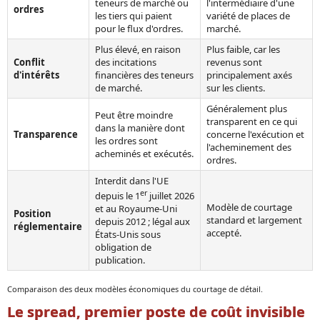
teneurs de marché ou
l'intermédiaire d'une
ordres
les tiers qui paient
variété de places de
pour le flux d'ordres.
marché.
Plus élevé, en raison
Plus faible, car les
Conflit
des incitations
revenus sont
d'intérêts
financières des teneurs
principalement axés
de marché.
sur les clients.
Généralement plus
Peut être moindre
transparent en ce qui
dans la manière dont
Transparence
concerne l'exécution et
les ordres sont
l'acheminement des
acheminés et exécutés.
ordres.
Interdit dans l'UE
er
depuis le 1
juillet 2026
Modèle de courtage
et au Royaume-Uni
Position
standard et largement
depuis 2012 ; légal aux
réglementaire
accepté.
États-Unis sous
obligation de
publication.
Comparaison des deux modèles économiques du courtage de détail.
Le spread, premier poste de coût invisible