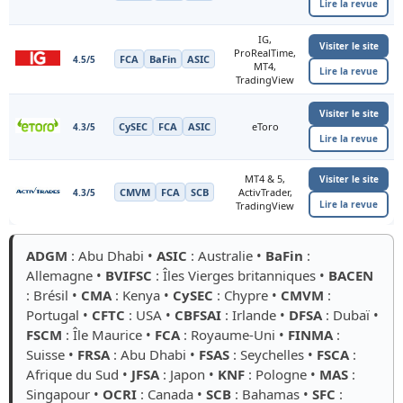
Lire la revue
IG,
Visiter le site
ProRealTime,
FCA
BaFin
ASIC
4.5/5
MT4,
Lire la revue
TradingView
Visiter le site
CySEC
FCA
ASIC
eToro
4.3/5
Lire la revue
MT4 & 5,
Visiter le site
CMVM
FCA
SCB
ActivTrader,
4.3/5
Lire la revue
TradingView
ADGM
: Abu Dhabi •
ASIC
: Australie •
BaFin
:
Allemagne •
BVIFSC
: Îles Vierges britanniques •
BACEN
: Brésil •
CMA
: Kenya •
CySEC
: Chypre •
CMVM
:
Portugal •
CFTC
: USA •
CBFSAI
: Irlande •
DFSA
: Dubaï •
FSCM
: Île Maurice •
FCA
: Royaume-Uni •
FINMA
:
Suisse •
FRSA
: Abu Dhabi •
FSAS
: Seychelles •
FSCA
:
Afrique du Sud •
JFSA
: Japon •
KNF
: Pologne •
MAS
:
Singapour •
OCRI
: Canada •
SCB
: Bahamas •
SFC
: