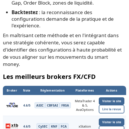
Gap, Order Block, zones de liquidité.
Backtestez
: la reconnaissance des
configurations demande de la pratique et de
l'expérience.
En maîtrisant cette méthode et en l'intégrant dans
une stratégie cohérente, vous serez capable
d'identifier des configurations à haute probabilité et
de vous aligner sur les mouvements du smart
money.
Les meilleurs brokers FX/CFD
Broker
Note
Réglementation
Plateformes
Actions
MetaTrader 4
Visiter le site
ASIC
CBFSAI
FRSA
& 5,
4.6/5
Lire la revue
AvaOptions
Visiter le site
CySEC
KNF
FCA
xStation
4.6/5