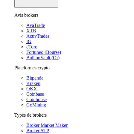
Avis brokers
AvaTrade
XTB
ActivTrades
IG
eToro
Fortuneo (Bourse)
BullionVault (Or)
Plateformes crypto
Bitpanda
Kraken
OKX
Coinbase
Coinhouse
GoMining
Types de brokers
Broker Market Maker
Broker STP