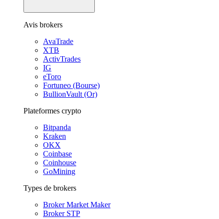
Avis brokers
AvaTrade
XTB
ActivTrades
IG
eToro
Fortuneo (Bourse)
BullionVault (Or)
Plateformes crypto
Bitpanda
Kraken
OKX
Coinbase
Coinhouse
GoMining
Types de brokers
Broker Market Maker
Broker STP