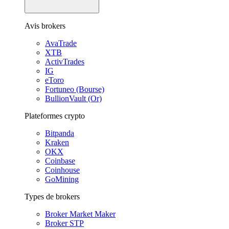
Avis brokers
AvaTrade
XTB
ActivTrades
IG
eToro
Fortuneo (Bourse)
BullionVault (Or)
Plateformes crypto
Bitpanda
Kraken
OKX
Coinbase
Coinhouse
GoMining
Types de brokers
Broker Market Maker
Broker STP